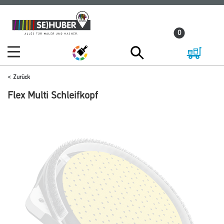
Zum
Zum
Inhalt
Navigationsmenü
0
springen
springen
Zurück
Flex Multi Schleifkopf