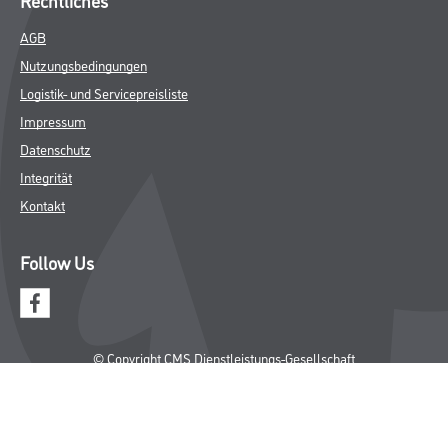
AGB
Nutzungsbedingungen
Logistik- und Servicepreisliste
Impressum
Datenschutz
Integrität
Kontakt
Follow Us
© Copyright CMS Dienstleistungs-Gesellschaft
* NUR FÜR GEWERBLICHE KUNDEN. ALLE ANGEGEBENEN PREISE
SIND ZZGL. GESETZLICHER MWST.
**Punktestand wird innerhalb mehrerer Wochen aktualisiert.