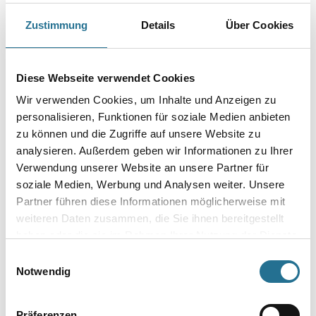
Ermöglicht die Bearbeitung von Flächen-Übergängen von der Wand zur
Decke. Die Drehung des Randschleifkopfs erfolgt ohne
Zustimmung
Details
Über Cookies
Arbeitsunterbrechung durch die Maschinenbewegung. Dadurch wird eine
5-mal schnellere Bearbeitung von Kanten erzielt. Die
integrierten Gleitkanten am Schleifkopf verhindern eine Beschädigung
der Kontaktflächen an Wand und Decke.
Diese Webseite verwendet Cookies
Wir verwenden Cookies, um Inhalte und Anzeigen zu
Durchmesser in millimeter
personalisieren, Funktionen für soziale Medien anbieten
zu können und die Zugriffe auf unsere Website zu
analysieren. Außerdem geben wir Informationen zu Ihrer
Verwendung unserer Website an unsere Partner für
Umrechnungsfaktoren
soziale Medien, Werbung und Analysen weiter. Unsere
Partner führen diese Informationen möglicherweise mit
weiteren Daten zusammen, die Sie ihnen bereitgestellt
haben oder die sie im Rahmen Ihrer Nutzung der Dienste
gesammelt haben.
Einwilligungsauswahl
Notwendig
Präferenzen