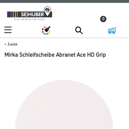
Zum
Zum
Inhalt
Navigationsmenü
0
springen
springen
Zurück
Mirka Schleifscheibe Abranet Ace HD Grip