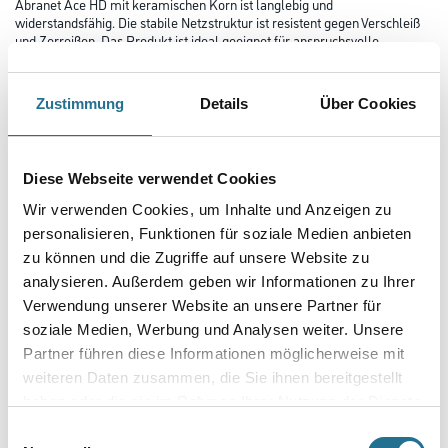
Abranet Ace HD mit keramischen Korn ist langlebig und
widerstandsfähig. Die stabile Netzstruktur ist resistent gegen Verschleiß
und Zerreißen. Das Produkt ist ideal geeignet für anspruchsvolle
Anwendungen. Das verbesserte Netzgewebe erhöht die Lebensdauer
der Schleifscheibe und ermöglicht einen schnelleren Schleifprozess.
Abranet Ace HD, entwickelt für staubfreies Schleifen, ist in
Zustimmung
Details
Über Cookies
den Körnungen P40, P60, P80 und P120 erhältlich.
Durchmesser in millimeter
Diese Webseite verwendet Cookies
Wir verwenden Cookies, um Inhalte und Anzeigen zu
Körnung
personalisieren, Funktionen für soziale Medien anbieten
zu können und die Zugriffe auf unsere Website zu
analysieren. Außerdem geben wir Informationen zu Ihrer
Verwendung unserer Website an unsere Partner für
soziale Medien, Werbung und Analysen weiter. Unsere
Umrechnungsfaktoren
Partner führen diese Informationen möglicherweise mit
weiteren Daten zusammen, die Sie ihnen bereitgestellt
haben oder die sie im Rahmen Ihrer Nutzung der Dienste
gesammelt haben.
Einwilligungsauswahl