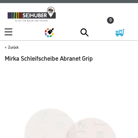
Zum
Zum
Inhalt
Navigationsmenü
0
springen
springen
Zurück
Mirka Schleifscheibe Abranet Grip