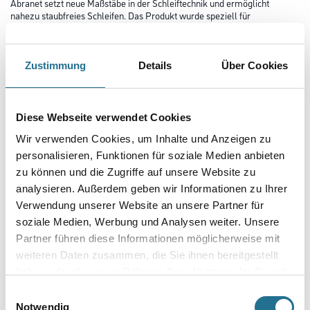
Abranet setzt neue Maßstäbe in der Schleiftechnik und ermöglicht
nahezu staubfreies Schleifen. Das Produkt wurde speziell für
das Schleifen von Lacken, Kunststoffen, weichem Aluminium, Weichholz
etc. entwickelt. Durch die zahlreichen Löcher wird die
optimale Staubabsaugung gewährleistet und eine höhere Standzeit
erreicht.
Zustimmung
Details
Über Cookies
Durchmesser in millimeter
Diese Webseite verwendet Cookies
Wir verwenden Cookies, um Inhalte und Anzeigen zu
Körnung
personalisieren, Funktionen für soziale Medien anbieten
zu können und die Zugriffe auf unsere Website zu
analysieren. Außerdem geben wir Informationen zu Ihrer
Verwendung unserer Website an unsere Partner für
soziale Medien, Werbung und Analysen weiter. Unsere
Umrechnungsfaktoren
Partner führen diese Informationen möglicherweise mit
weiteren Daten zusammen, die Sie ihnen bereitgestellt
haben oder die sie im Rahmen Ihrer Nutzung der Dienste
gesammelt haben.
Einwilligungsauswahl
Notwendig