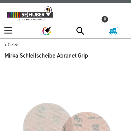
Zum
Zum
Inhalt
Navigationsmenü
0
springen
springen
Zurück
Mirka Schleifscheibe Abranet Grip