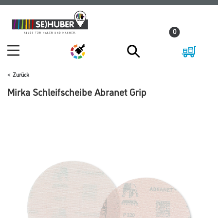
Zum
Zum
Inhalt
Navigationsmenü
0
springen
springen
Zurück
Mirka Schleifscheibe Abranet Grip