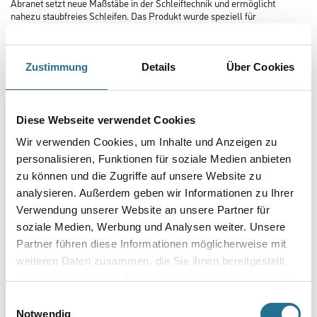
Abranet setzt neue Maßstäbe in der Schleiftechnik und ermöglicht
nahezu staubfreies Schleifen. Das Produkt wurde speziell für
das Schleifen von Lacken, Kunststoffen, weichem Aluminium, Weichholz
etc. entwickelt. Durch die zahlreichen Löcher wird die
optimale Staubabsaugung gewährleistet und eine höhere Standzeit
erreicht.
Zustimmung
Details
Über Cookies
Durchmesser in millimeter
Diese Webseite verwendet Cookies
Wir verwenden Cookies, um Inhalte und Anzeigen zu
Körnung
personalisieren, Funktionen für soziale Medien anbieten
zu können und die Zugriffe auf unsere Website zu
analysieren. Außerdem geben wir Informationen zu Ihrer
Verwendung unserer Website an unsere Partner für
soziale Medien, Werbung und Analysen weiter. Unsere
Umrechnungsfaktoren
Partner führen diese Informationen möglicherweise mit
weiteren Daten zusammen, die Sie ihnen bereitgestellt
haben oder die sie im Rahmen Ihrer Nutzung der Dienste
gesammelt haben.
Einwilligungsauswahl
Notwendig