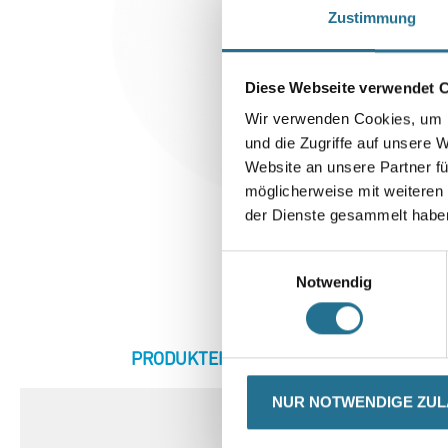
Zustimmung
Diese Webseite verwendet 
Wir verwenden Cookies, um I
und die Zugriffe auf unsere 
Website an unsere Partner fü
möglicherweise mit weiteren
der Dienste gesammelt habe
Einwilligungsauswahl
Notwendig
CURRENT
PRODUKTEIGENSCHAFTEN
ZU
TAB:
NUR NOTWENDIGE ZU