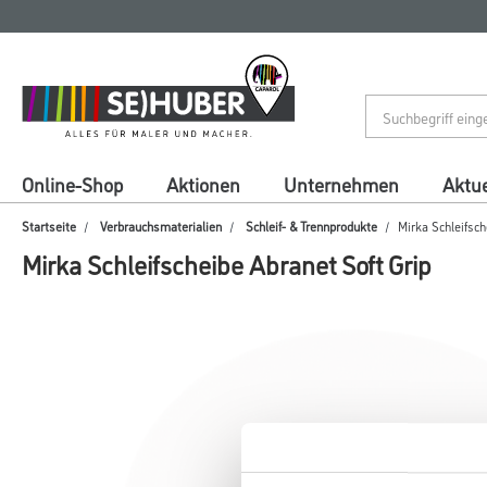
Zum
Zum
Inhalt
Navigationsmenü
springen
springen
Online-Shop
Aktionen
Unternehmen
Aktue
Startseite
Verbrauchsmaterialien
Schleif- & Trennprodukte
Mirka Schleifsch
Mirka Schleifscheibe Abranet Soft Grip