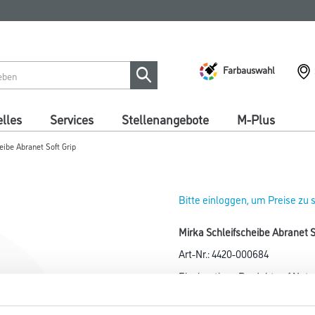
Farbauswahl
lles
Services
Stellenangebote
M-Plus
eibe Abranet Soft Grip
Bitte einloggen, um Preise zu
Mirka Schleifscheibe Abranet
Art-Nr.:
4420-000684
Einzigartiges Produkt auf Netz
Hochglanzanwendungen und f
zahlreiche feste Oberflächenma