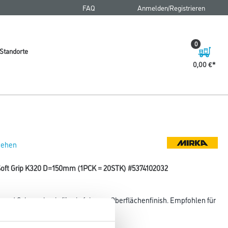
FAQ
Anmelden/Registrieren
0
Standorte
0,00 €
 sehen
 Soft Grip K320 D=150mm (1PCK = 20STK) #5374102032
- und Schaumbasis für ein feineres Oberflächenfinish. Empfohlen für
ür
terialien.