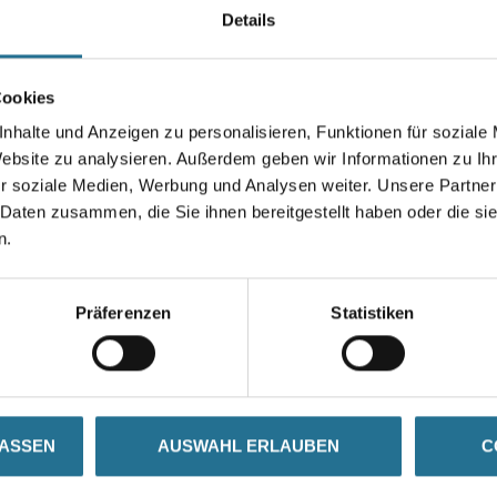
Details
Durchmesser in millimeter
Cookies
nhalte und Anzeigen zu personalisieren, Funktionen für soziale
Website zu analysieren. Außerdem geben wir Informationen zu I
Umrechnungsfaktoren
r soziale Medien, Werbung und Analysen weiter. Unsere Partner
 Daten zusammen, die Sie ihnen bereitgestellt haben oder die s
n.
Präferenzen
Statistiken
SATZINFOS
GEFAHRENHINWEISE
DAT
LASSEN
AUSWAHL ERLAUBEN
C