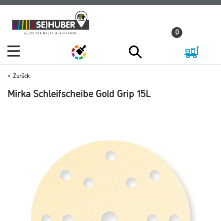
Zum
Zum
Inhalt
Navigationsmenü
0
springen
springen
Zurück
Mirka Schleifscheibe Gold Grip 15L