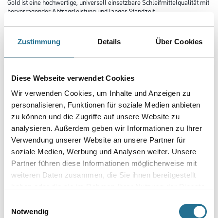
Gold ist eine hochwertige, universell einsetzbare Schleifmittelqualität mit
hervorragender Abtragsleistung und langer Standzeit.
Es ist in vielen unterschiedlichen Abmessungen und Lochsystemen
verfügbar und kann so auf vielen bekannten Maschinen-Typen
eingesetzt werden.
Zustimmung
Details
Über Cookies
Durchmesser in millimeter
Diese Webseite verwendet Cookies
Wir verwenden Cookies, um Inhalte und Anzeigen zu
Körnung
personalisieren, Funktionen für soziale Medien anbieten
zu können und die Zugriffe auf unsere Website zu
analysieren. Außerdem geben wir Informationen zu Ihrer
Verwendung unserer Website an unsere Partner für
Umrechnungsfaktoren
soziale Medien, Werbung und Analysen weiter. Unsere
Partner führen diese Informationen möglicherweise mit
weiteren Daten zusammen, die Sie ihnen bereitgestellt
haben oder die sie im Rahmen Ihrer Nutzung der Dienste
gesammelt haben.
Einwilligungsauswahl
Notwendig