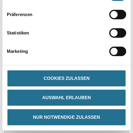
Präferenzen
PRODUKTEIGENSCHAFTEN
Statistiken
Produkteigenschaft
- Universelles Produkt mit gutem Preis-Qualitätsverhältnis
Marketing
- Ideal zum Schleifen weicher und harter Holzarten
- Das Produkt ist gut geeignet für Anwendungen zum Schleifen
von Füllern und Grundierungen
COOKIES ZULASSEN
ZUSATZINFOS
AUSWAHL ERLAUBEN
GEFAHRENHINWEISE
NUR NOTWENDIGE ZULASSEN
DATENBLÄTTER