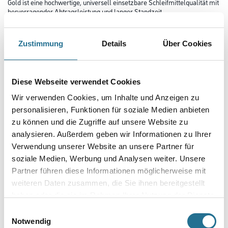
Gold ist eine hochwertige, universell einsetzbare Schleifmittelqualität mit
hervorragender Abtragsleistung und langer Standzeit.
Es ist in vielen unterschiedlichen Abmessungen und Lochsystemen
verfügbar und kann so auf vielen bekannten Maschinen-Typen
eingesetzt werden.
Zustimmung
Details
Über Cookies
Durchmesser in millimeter
Diese Webseite verwendet Cookies
Wir verwenden Cookies, um Inhalte und Anzeigen zu
Körnung
personalisieren, Funktionen für soziale Medien anbieten
zu können und die Zugriffe auf unsere Website zu
analysieren. Außerdem geben wir Informationen zu Ihrer
Verwendung unserer Website an unsere Partner für
Umrechnungsfaktoren
soziale Medien, Werbung und Analysen weiter. Unsere
Partner führen diese Informationen möglicherweise mit
weiteren Daten zusammen, die Sie ihnen bereitgestellt
haben oder die sie im Rahmen Ihrer Nutzung der Dienste
gesammelt haben.
Einwilligungsauswahl
Notwendig