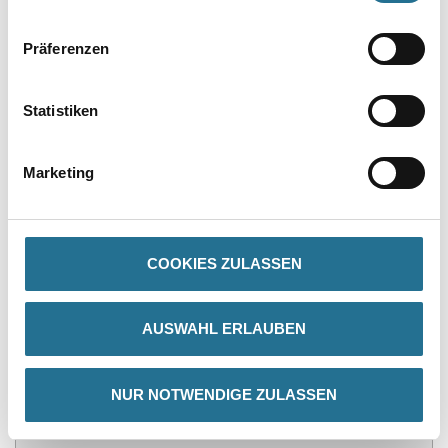
Präferenzen
PRODUKTEIGENSCHAFTEN
Statistiken
Produkteigenschaft
- Universelles Produkt mit gutem Preis-Qualitätsverhältnis
Marketing
- Ideal zum Schleifen weicher und harter Holzarten
- Das Produkt ist gut geeignet für Anwendungen zum Schleifen
von Füllern und Grundierungen
COOKIES ZULASSEN
ZUSATZINFOS
AUSWAHL ERLAUBEN
GEFAHRENHINWEISE
NUR NOTWENDIGE ZULASSEN
DATENBLÄTTER