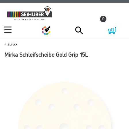
Zum
Zum
Inhalt
Navigationsmenü
0
springen
springen
Zurück
Mirka Schleifscheibe Gold Grip 15L