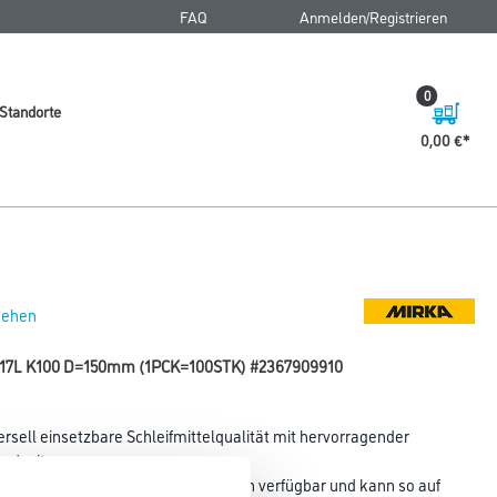
FAQ
Anmelden/Registrieren
0
Standorte
0,00 €
 sehen
ip 17L K100 D=150mm (1PCK=100STK) #2367909910
ersell einsetzbare Schleifmittelqualität mit hervorragender
ndzeit.
ichen Abmessungen und Lochsystemen verfügbar und kann so auf