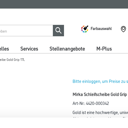
Farbauswahl
lles
Services
Stellenangebote
M-Plus
eibe Gold Grip 17L
Bitte einloggen, um Preise zu
Mirka Schleifscheibe Gold Gr
Art-Nr.:
4420-000342
Gold ist eine hochwertige, univ
Abtragsleistung und langer Sta
Es ist in vielen unterschiedl