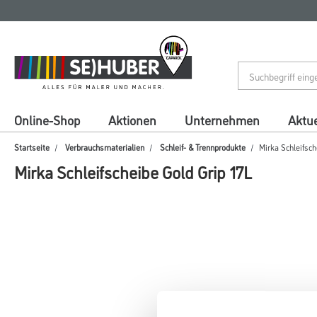
Zum
Zum
Inhalt
Navigationsmenü
springen
springen
Online-Shop
Aktionen
Unternehmen
Aktue
Startseite
Verbrauchsmaterialien
Schleif- & Trennprodukte
Mirka Schleifsch
Mirka Schleifscheibe Gold Grip 17L