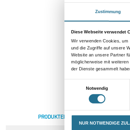
Zustimmung
Diese Webseite verwendet 
Wir verwenden Cookies, um I
und die Zugriffe auf unsere 
Website an unsere Partner fü
möglicherweise mit weiteren
der Dienste gesammelt habe
Einwilligungsauswahl
Notwendig
CURRENT
PRODUKTEIGENSCHAFTEN
ZU
TAB:
NUR NOTWENDIGE ZU