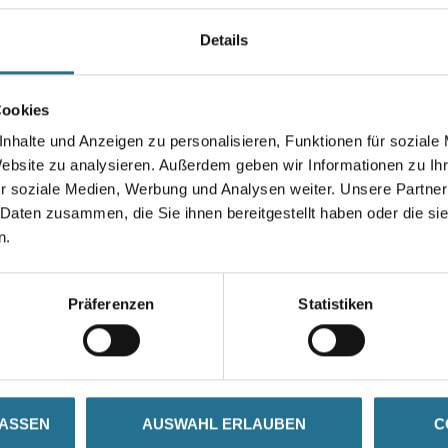
vielen bekannten Maschinen-
eingesetzt werden.
Details
Durchmesser in millimeter
Cookies
nhalte und Anzeigen zu personalisieren, Funktionen für soziale
Website zu analysieren. Außerdem geben wir Informationen zu I
r soziale Medien, Werbung und Analysen weiter. Unsere Partner
Umrechnungsfaktoren
 Daten zusammen, die Sie ihnen bereitgestellt haben oder die s
n.
Präferenzen
Statistiken
SATZINFOS
GEFAHRENHINWEISE
DAT
LASSEN
AUSWAHL ERLAUBEN
C