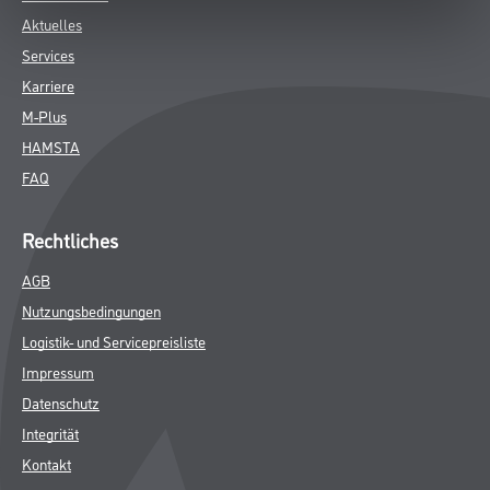
SPEZIFIKATIONEN
Online-Shop
Farbe
WDV-Systeme
Trockenbau
Putze- und Spachtelmassen
Bodenbeläge
Wand- & Deckenbeläge
Werkzeug & Maschinen
Verbrauchsmaterialien
Über uns
Unternehmen