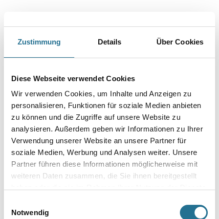
Gold ist eine hochwertige, universell einsetzbare Schleifmittelqualität mit
hervorragender Abtragsleistung und langer Standzeit.
Es ist in vielen unterschiedlichen Abmessungen und Lochsystemen
verfügbar und kann so auf vielen bekannten Maschinen-Typen
eingesetzt werden.
Zustimmung
Details
Über Cookies
Durchmesser in millimeter
Diese Webseite verwendet Cookies
Wir verwenden Cookies, um Inhalte und Anzeigen zu
Körnung
personalisieren, Funktionen für soziale Medien anbieten
zu können und die Zugriffe auf unsere Website zu
analysieren. Außerdem geben wir Informationen zu Ihrer
Verwendung unserer Website an unsere Partner für
Umrechnungsfaktoren
soziale Medien, Werbung und Analysen weiter. Unsere
Partner führen diese Informationen möglicherweise mit
weiteren Daten zusammen, die Sie ihnen bereitgestellt
haben oder die sie im Rahmen Ihrer Nutzung der Dienste
gesammelt haben.
Einwilligungsauswahl
Notwendig