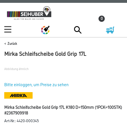
Zum
Zum
Inhalt
Navigationsmenü
0
springen
springen
Zurück
Mirka Schleifscheibe Gold Grip 17L