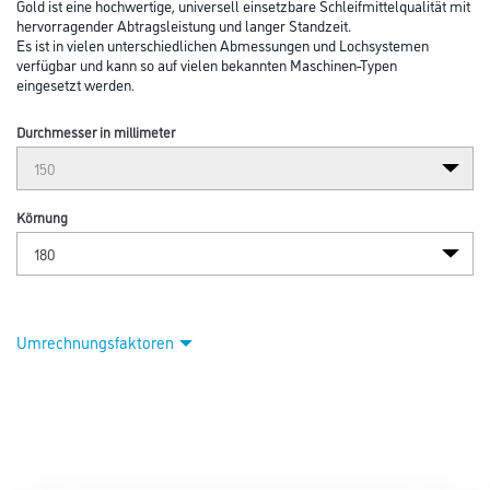
Abbildung ähnlich
Bitte einloggen, um Preise zu sehen
Mirka Schleifscheibe Gold Grip 17L K180 D=150mm (1PCK=100STK)
#2367909918
Art-Nr.:
4420-000345