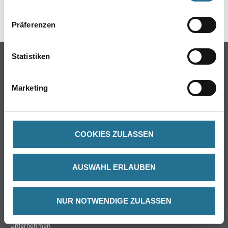
Präferenzen
PRODUKTEIGENSCHAFTEN
Statistiken
Produkteigenschaft
- Universelles Produkt mit gutem Preis-Qualitätsverhältnis
Marketing
- Ideal zum Schleifen weicher und harter Holzarten
- Das Produkt ist gut geeignet für Anwendungen zum Schleifen
von Füllern und Grundierungen
COOKIES ZULASSEN
ZUSATZINFOS
AUSWAHL ERLAUBEN
GEFAHRENHINWEISE
NUR NOTWENDIGE ZULASSEN
DATENBLÄTTER