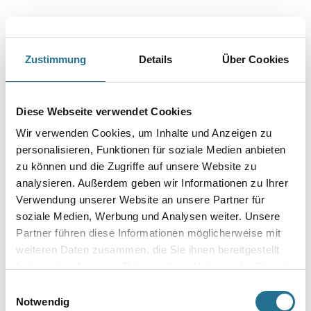
Zustimmung
Details
Über Cookies
PRODUKTEIGENSCHAFTEN
Produkteigenschaft
Diese Webseite verwendet Cookies
- Universelles Produkt mit gutem Preis-Qualitätsverhältnis
- Ideal zum Schleifen weicher und harter Holzarten
Wir verwenden Cookies, um Inhalte und Anzeigen zu
- Das Produkt ist gut geeignet für Anwendungen zum Schleifen
von Füllern und Grundierungen
personalisieren, Funktionen für soziale Medien anbieten
zu können und die Zugriffe auf unsere Website zu
analysieren. Außerdem geben wir Informationen zu Ihrer
Verwendung unserer Website an unsere Partner für
soziale Medien, Werbung und Analysen weiter. Unsere
ZUSATZINFOS
Partner führen diese Informationen möglicherweise mit
weiteren Daten zusammen, die Sie ihnen bereitgestellt
GEFAHRENHINWEISE
haben oder die sie im Rahmen Ihrer Nutzung der Dienste
gesammelt haben.
Einwilligungsauswahl
DATENBLÄTTER
Notwendig