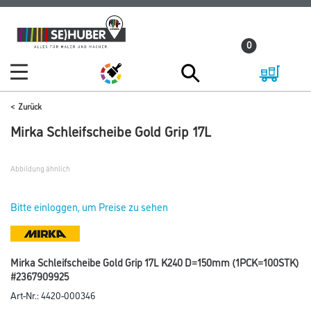
Zum
Zum
Inhalt
Navigationsmenü
0
springen
springen
Zurück
Mirka Schleifscheibe Gold Grip 17L
Abbildung ähnlich
Bitte einloggen, um Preise zu sehen
Mirka Schleifscheibe Gold Grip 17L K240 D=150mm (1PCK=100STK)
#2367909925
Art-Nr.:
4420-000346