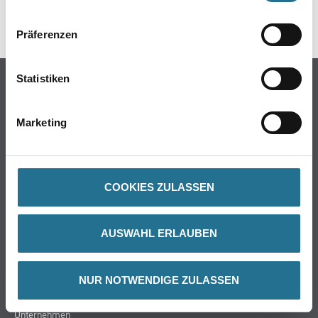
SPEZIFIKATIONEN
Präferenzen
Statistiken
Online-Shop
Farbe
Marketing
WDV-Systeme
Trockenbau
Putze- und Spachtelmassen
Bodenbeläge
COOKIES ZULASSEN
Wand- & Deckenbeläge
Werkzeug & Maschinen
AUSWAHL ERLAUBEN
Verbrauchsmaterialien
NUR NOTWENDIGE ZULASSEN
Über uns
Unternehmen