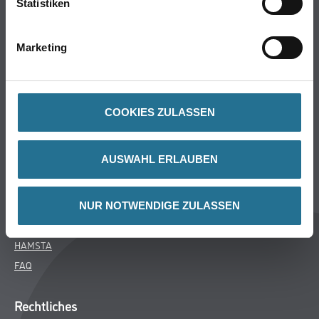
Statistiken
Bodenbeläge
Wand- & Deckenbeläge
Marketing
Werkzeug & Maschinen
Verbrauchsmaterialien
COOKIES ZULASSEN
Über uns
Unternehmen
AUSWAHL ERLAUBEN
Aktuelles
Services
Karriere
NUR NOTWENDIGE ZULASSEN
M-Plus
HAMSTA
FAQ
Rechtliches