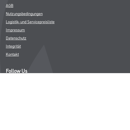
AGB
Nutzungsbedingungen
Logistik- und Servicepreisliste
Impressum
Datenschutz
Integrität
Kontakt
Follow Us
© Copyright CMS Dienstleistungs-Gesellschaft
* NUR FÜR GEWERBLICHE KUNDEN. ALLE ANGEGEBENEN PREISE
SIND ZZGL. GESETZLICHER MWST.
**Punktestand wird innerhalb mehrerer Wochen aktualisiert.