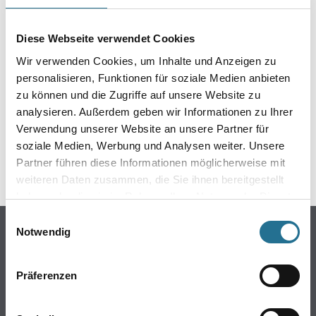
EIN KLEINER ZWISCHENFALL
IST AUFGETRETEN
Diese Webseite verwendet Cookies
Wir verwenden Cookies, um Inhalte und Anzeigen zu
Keine Sorge, wir pinseln schon an der Lösung und
personalisieren, Funktionen für soziale Medien anbieten
werden das Problem so schnell wie möglich beheben.
zu können und die Zugriffe auf unsere Website zu
Erkunden Sie in der Zwischenzeit unseren Online-Shop
analysieren. Außerdem geben wir Informationen zu Ihrer
und lassen Sie sich inspirieren.
Verwendung unserer Website an unsere Partner für
soziale Medien, Werbung und Analysen weiter. Unsere
ZURÜCK ZUM ONLINE-SHOP
Partner führen diese Informationen möglicherweise mit
weiteren Daten zusammen, die Sie ihnen bereitgestellt
haben oder die sie im Rahmen Ihrer Nutzung der Dienste
gesammelt haben.
Einwilligungsauswahl
Online-Shop
Notwendig
Farbe
WDV-Systeme
Präferenzen
Trockenbau
Putze- und Spachtelmassen