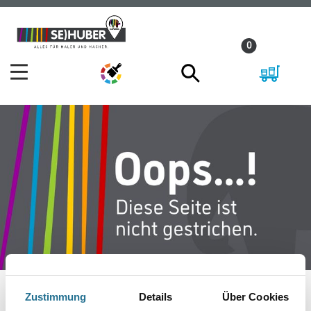
Zum
Zum
Inhalt
Navigationsmenü
0
springen
springen
Zustimmung
Details
Über Cookies