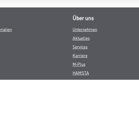
Über uns
rialien
Unternehmen
Aktuelles
Services
Karriere
M-Plus
HAMSTA
FAQ
© Copyright CMS Dienstleistungs-Gesellschaft
GEWERBLICHE KUNDEN. ALLE ANGEGEBENEN PREISE SIND ZZGL. GESETZL