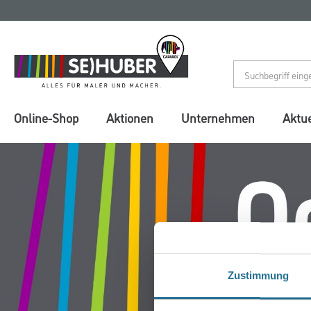
Zum
Zum
Inhalt
Navigationsmenü
springen
springen
Online-Shop
Aktionen
Unternehmen
Aktue
Zustimmung