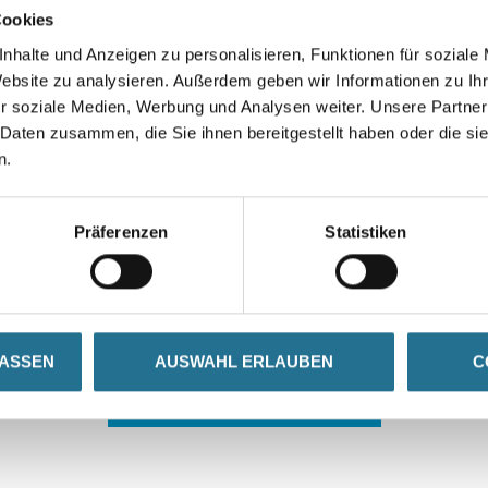
Cookies
nhalte und Anzeigen zu personalisieren, Funktionen für soziale
Website zu analysieren. Außerdem geben wir Informationen zu I
r soziale Medien, Werbung und Analysen weiter. Unsere Partner
 Daten zusammen, die Sie ihnen bereitgestellt haben oder die s
n.
 ZWISCHENFALL IST
Präferenzen
Statistiken
seln schon an der Lösung und werden das Problem so schnell
in der Zwischenzeit unseren Online-Shop und lassen Sie sic
LASSEN
AUSWAHL ERLAUBEN
C
ZURÜCK ZUM ONLINE-SHOP