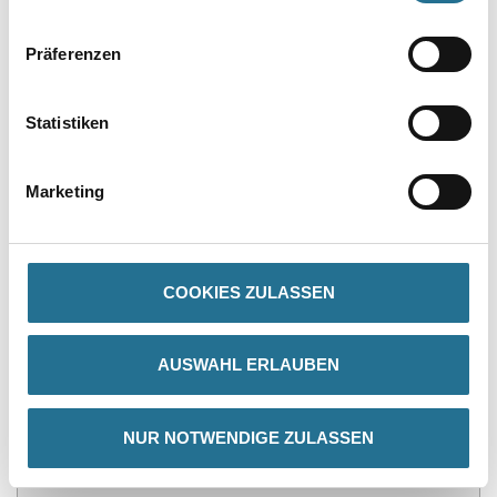
Präferenzen
PRODUKTEIGENSCHAFTEN
Statistiken
Produkteigenschaft
- Universelles Produkt mit gutem Preis-Qualitätsverhältnis
Marketing
- Ideal zum Schleifen weicher und harter Holzarten
- Das Produkt ist gut geeignet für Anwendungen zum Schleifen
von Füllern und Grundierungen
COOKIES ZULASSEN
ZUSATZINFOS
AUSWAHL ERLAUBEN
GEFAHRENHINWEISE
NUR NOTWENDIGE ZULASSEN
DATENBLÄTTER