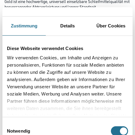
Gold ist eine hochwertige, universell einsetzbare Schleifmittelqualität mit
hervorragender Abtragsleistung und langer Standzeit.
Es ist in vielen unterschiedlichen Abmessungen und Lochsystemen
verfügbar und kann so auf vielen bekannten Maschinen-Typen
eingesetzt werden.
Zustimmung
Details
Über Cookies
Durchmesser in millimeter
Diese Webseite verwendet Cookies
Wir verwenden Cookies, um Inhalte und Anzeigen zu
Körnung
personalisieren, Funktionen für soziale Medien anbieten
zu können und die Zugriffe auf unsere Website zu
analysieren. Außerdem geben wir Informationen zu Ihrer
Verwendung unserer Website an unsere Partner für
Umrechnungsfaktoren
soziale Medien, Werbung und Analysen weiter. Unsere
Partner führen diese Informationen möglicherweise mit
weiteren Daten zusammen, die Sie ihnen bereitgestellt
haben oder die sie im Rahmen Ihrer Nutzung der Dienste
gesammelt haben.
Einwilligungsauswahl
Notwendig