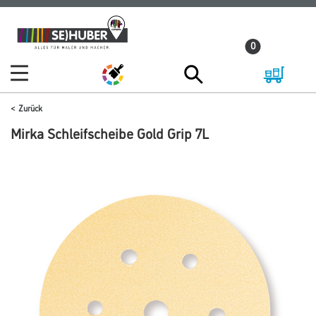
Zum
Zum
Inhalt
Navigationsmenü
0
springen
springen
Zurück
Mirka Schleifscheibe Gold Grip 7L