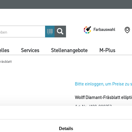
Farbauswahl
lles
Services
Stellenangebote
M-Plus
räsblatt
Bitte einloggen, um Preise zu
Wolff Diamant-Fräsblatt ellip
Art-Nr.:
4109-000253
Durchmesser in millimeter
Details