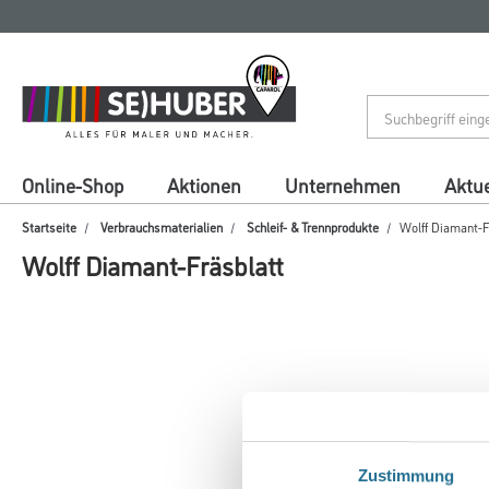
Zum
Zum
Inhalt
Navigationsmenü
springen
springen
Online-Shop
Aktionen
Unternehmen
Aktue
Startseite
Verbrauchsmaterialien
Schleif- & Trennprodukte
Wolff Diamant-F
Wolff Diamant-Fräsblatt
Zustimmung