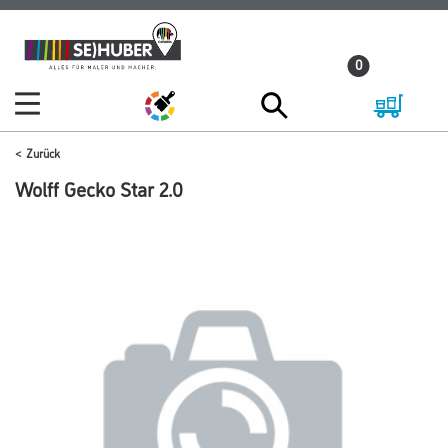
Zum
Zum
Inhalt
Navigationsmenü
0
springen
springen
Zurück
Wolff Gecko Star 2.0