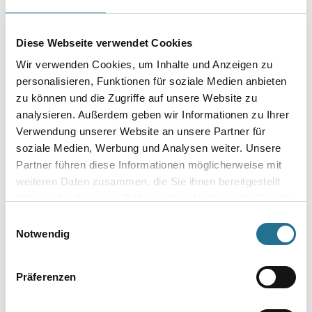
Durchmesser in millimeter
Diese Webseite verwendet Cookies
Wir verwenden Cookies, um Inhalte und Anzeigen zu
personalisieren, Funktionen für soziale Medien anbieten
zu können und die Zugriffe auf unsere Website zu
Umrechnungsfaktoren
analysieren. Außerdem geben wir Informationen zu Ihrer
Verwendung unserer Website an unsere Partner für
soziale Medien, Werbung und Analysen weiter. Unsere
Partner führen diese Informationen möglicherweise mit
weiteren Daten zusammen, die Sie ihnen bereitgestellt
haben oder die sie im Rahmen Ihrer Nutzung der Dienste
gesammelt haben.
Einwilligungsauswahl
Notwendig
PRODUKTEIGENSCHAFTEN
Präferenzen
Produkteigenschaft
- Robuste und laufruhige Randschleifmaschine