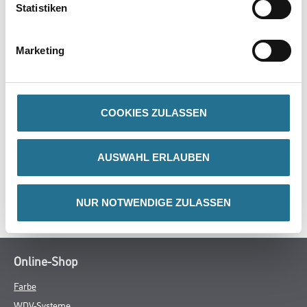
- Optimale Griffposition
Statistiken
- Effektive Staubabsaugung
- Licht
- Durchmesser 178mm
Marketing
- Kurzer Vorsatz
COOKIES ZULASSEN
ZUSATZINFOS
AUSWAHL ERLAUBEN
GEFAHRENHINWEISE
SPEZIFIKATIONEN
NUR NOTWENDIGE ZULASSEN
Online-Shop
Farbe
WDV-Systeme