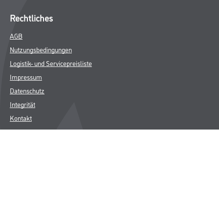
Rechtliches
AGB
Nutzungsbedingungen
Logistik- und Servicepreisliste
Impressum
Datenschutz
Integrität
Kontakt
Follow Us
© Copyright CMS Dienstleistungs-Gesellschaft
* NUR FÜR GEWERBLICHE KUNDEN. ALLE ANGEGEBENEN PREISE
SIND ZZGL. GESETZLICHER MWST.