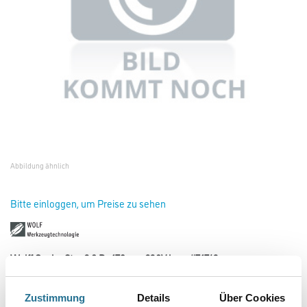
Abbildung ähnlich
Bitte einloggen, um Preise zu sehen
Wolff Gecko Star 2.0 D=178mm 230V kurz #71743
Art-Nr.:
4109-000596
Die Randschleifmaschine der neuesten Generation.
Zustimmung
Details
Über Cookies