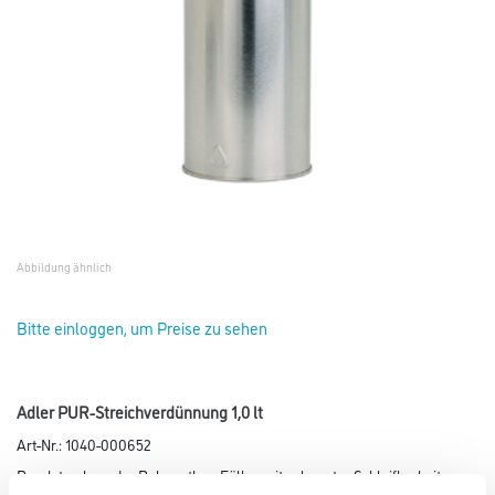
Abbildung ähnlich
Bitte einloggen, um Preise zu sehen
Adler PUR-Streichverdünnung 1,0 lt
Art-Nr.:
1040-000652
Rasch trocknender Polyurethan-Füller mit sehr guter Schleifbarkeit,
hoher Füllkraft und gutem Stand auf senkrechten Flächen