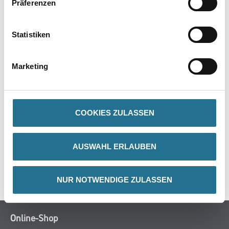
PRODUKTEIGENSCHAFTEN
Präferenzen
Gefahr
Statistiken
Marketing
ZUSATZINFOS
COOKIES ZULASSEN
GEFAHRENHINWEISE
DATENBLÄTTER
AUSWAHL ERLAUBEN
SPEZIFIKATIONEN
NUR NOTWENDIGE ZULASSEN
Online-Shop