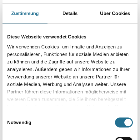
sowie ausgezeichneter Dauerelastizität. Mischungsverhältnis: 10 Gew.-
Teile PUR-Spritzfüller, 1 Gew.-Teil PUR-Härter 82019 oder 5
Zustimmung
Details
Über Cookies
Vol.-Teile PUR-Spritzfüller, 1 Vol.-Teil PUR-Härter 82019.
Gebinde
Diese Webseite verwendet Cookies
Wir verwenden Cookies, um Inhalte und Anzeigen zu
personalisieren, Funktionen für soziale Medien anbieten
zu können und die Zugriffe auf unsere Website zu
analysieren. Außerdem geben wir Informationen zu Ihrer
Umrechnungsfaktoren
Verwendung unserer Website an unsere Partner für
soziale Medien, Werbung und Analysen weiter. Unsere
Partner führen diese Informationen möglicherweise mit
weiteren Daten zusammen, die Sie ihnen bereitgestellt
haben oder die sie im Rahmen Ihrer Nutzung der Dienste
gesammelt haben.
Einwilligungsauswahl
Notwendig