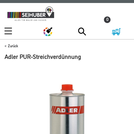
Zum
Zum
Inhalt
Navigationsmenü
0
springen
springen
Zurück
Adler PUR-Streichverdünnung