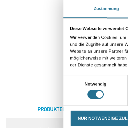
Zustimmung
Diese Webseite verwendet 
Wir verwenden Cookies, um I
und die Zugriffe auf unsere 
Website an unsere Partner fü
möglicherweise mit weiteren
der Dienste gesammelt habe
Einwilligungsauswahl
Notwendig
CURRENT
PRODUKTEIGENSCHAFTEN
ZU
TAB:
NUR NOTWENDIGE ZU