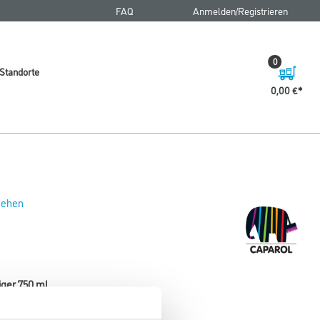
FAQ
Anmelden/Registrieren
0
Standorte
0,00 €
 sehen
ger 750 ml