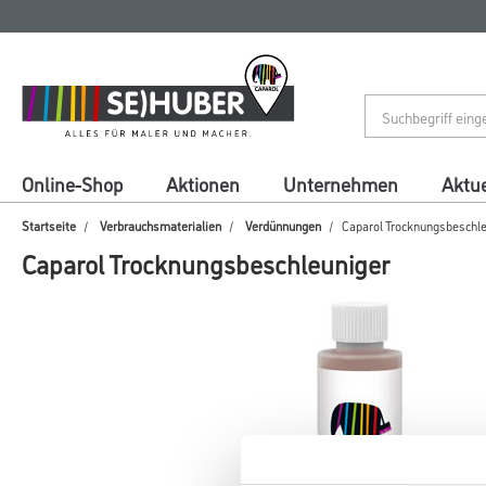
Zum
Zum
Inhalt
Navigationsmenü
springen
springen
Online-Shop
Aktionen
Unternehmen
Aktue
Startseite
Verbrauchsmaterialien
Verdünnungen
Caparol Trocknungsbeschl
Caparol Trocknungsbeschleuniger