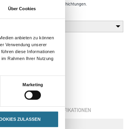
schleuniger für frühregenfeste Beschichtungen.
Über Cookies
Gebinde
 Medien anbieten zu können
hrer Verwendung unserer
 führen diese Informationen
ie im Rahmen Ihrer Nutzung
Marketing
ENBLÄTTER
SPEZIFIKATIONEN
OOKIES ZULASSEN