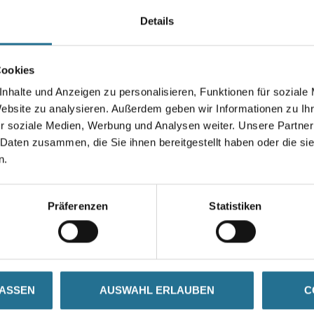
Zusatzmittel als Trocknungsbe
Details
Farbtonbezeichnung
Cookies
nhalte und Anzeigen zu personalisieren, Funktionen für soziale
Website zu analysieren. Außerdem geben wir Informationen zu I
Umrechnungsfaktoren
r soziale Medien, Werbung und Analysen weiter. Unsere Partner
 Daten zusammen, die Sie ihnen bereitgestellt haben oder die s
n.
Präferenzen
Statistiken
SATZINFOS
GEFAHRENHINWEISE
DAT
LASSEN
AUSWAHL ERLAUBEN
C