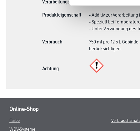
Verarbeitungszeit
Das Material ist innerhal
Produkteigenschaft
- Additiv zur Verarbeitun
- Speziell bei Temperature
- Unter Verwendung des T
Verbrauch
750 ml pro 12,5 L Gebinde
berücksichtigen.
Achtung
Online-Shop
Farbe
Verbrauchsmate
WDV-Systeme
Trockenbau