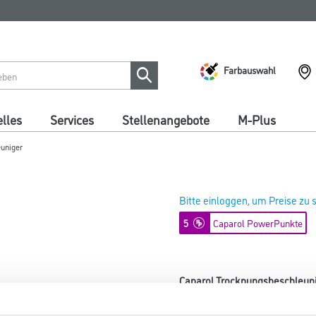
Farbauswahl
lles
Services
Stellenangebote
M-Plus
euniger
Bitte einloggen, um Preise zu
5
Caparol PowerPunkte
Caparol Trocknungsbeschleuni
Art-Nr.:
1001-006178