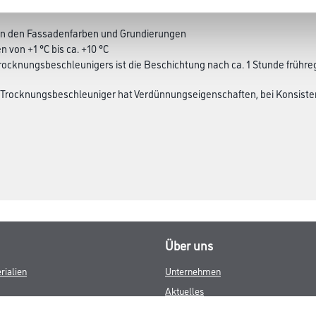
b von 8 Stunden zu verarbeiten.
g in den Fassadenfarben und Grundierungen
n von +1 °C bis ca. +10 °C
rocknungsbeschleunigers ist die Beschichtung nach ca. 1 Stunde frühre
. Trocknungsbeschleuniger hat Verdünnungseigenschaften, bei Konsiste
Über uns
rialien
Unternehmen
Aktuelles
Services