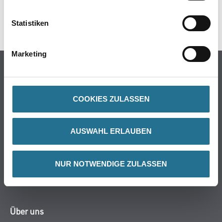
Produkteigenschaft
- Langsamflüchtig
Statistiken
Verarbeitungstemp./Luftfeuchte
Material-, Umluft- und Untergrundtemperatur mindestens 5°C.
Marketing
Nicht bei extrem hoher Luftfeuchtigkeit (Nebelnässe), Regen oder
bei
direkter Sonneneinstrahlung verarbeiten. Vorsicht bei Gefahr von
Nachtfrost.
COOKIES ZULASSEN
Gefahr
AUSWAHL ERLAUBEN
NUR NOTWENDIGE ZULASSEN
ZUSATZINFOS
GEFAHRENHINWEISE
DATENBLÄTTER