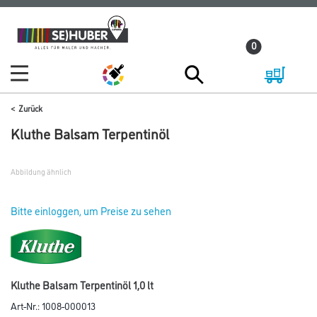
Zum
Zum
Inhalt
Navigationsmenü
0
springen
springen
Zurück
Kluthe Balsam Terpentinöl