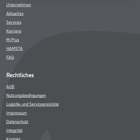
SPEZIFIKATIONEN
Online-Shop
Farbe
WDV-Systeme
Trockenbau
Putze- und Spachtelmassen
Bodenbeläge
Wand- & Deckenbeläge
Werkzeug & Maschinen
Verbrauchsmaterialien
Über uns