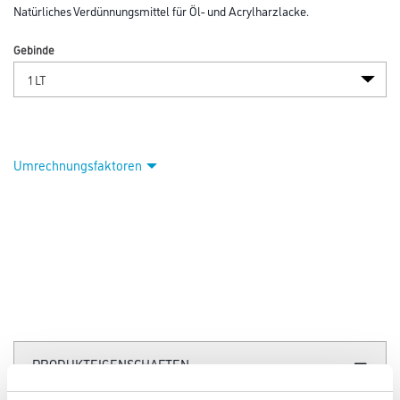
Abbildung ähnlich
Bitte einloggen, um Preise zu sehen
Kluthe Balsam Terpentinöl 1,0 lt
Art-Nr.:
1008-000013