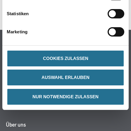
SPEZIFIKATIONEN
Statistiken
Marketing
Online-Shop
Farbe
WDV-Systeme
COOKIES ZULASSEN
Trockenbau
Putze- und Spachtelmassen
AUSWAHL ERLAUBEN
Bodenbeläge
Wand- & Deckenbeläge
NUR NOTWENDIGE ZULASSEN
Werkzeug & Maschinen
Verbrauchsmaterialien
Über uns