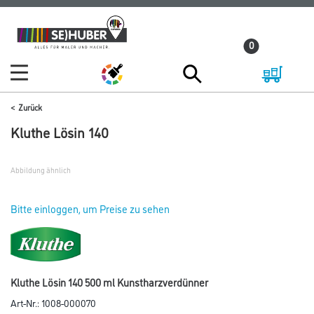
Zum
Zum
Inhalt
Navigationsmenü
0
springen
springen
Zurück
Kluthe Lösin 140
Abbildung ähnlich
Bitte einloggen, um Preise zu sehen
Kluthe Lösin 140 500 ml Kunstharzverdünner
Art-Nr.:
1008-000070