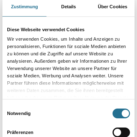
Produkteigenschaft
Zustimmung
Details
Über Cookies
- Langsamflüchtig
Verarbeitungstemp./Luftfeuchte
Diese Webseite verwendet Cookies
Material-, Umluft- und Untergrundtemperatur mindestens 5°C.
Nicht bei extrem hoher Luftfeuchtigkeit (Nebelnässe), Regen oder
Wir verwenden Cookies, um Inhalte und Anzeigen zu
bei
direkter Sonneneinstrahlung verarbeiten. Vorsicht bei Gefahr von
personalisieren, Funktionen für soziale Medien anbieten
Nachtfrost.
zu können und die Zugriffe auf unsere Website zu
analysieren. Außerdem geben wir Informationen zu Ihrer
Gefahr
Verwendung unserer Website an unsere Partner für
soziale Medien, Werbung und Analysen weiter. Unsere
Partner führen diese Informationen möglicherweise mit
weiteren Daten zusammen, die Sie ihnen bereitgestellt
haben oder die sie im Rahmen Ihrer Nutzung der Dienste
ZUSATZINFOS
gesammelt haben.
Einwilligungsauswahl
Notwendig
GEFAHRENHINWEISE
Präferenzen
DATENBLÄTTER