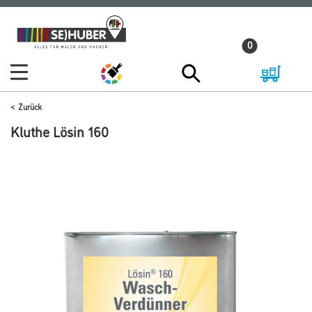
Zum
Zum
Inhalt
Navigationsmenü
0
springen
springen
Zurück
Kluthe Lösin 160