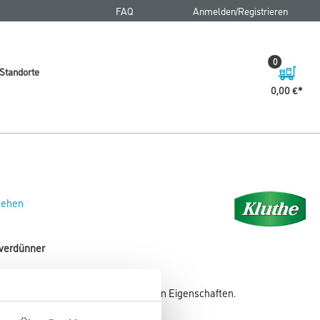
FAQ
Anmelden/Registrieren
0
Standorte
0,00 €
 sehen
hverdünner
er mit hervorragenden fettlösenden Eigenschaften.