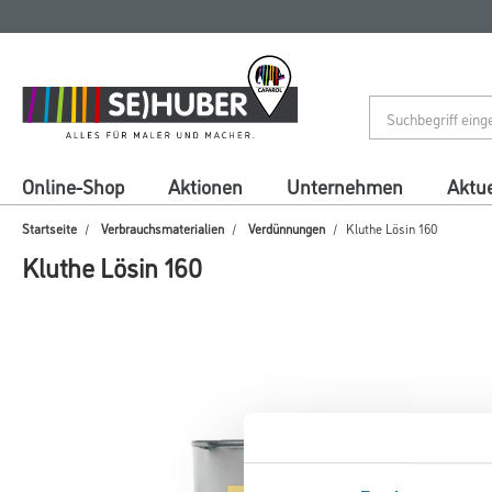
Zum
Zum
Inhalt
Navigationsmenü
springen
springen
Online-Shop
Aktionen
Unternehmen
Aktue
Startseite
Verbrauchsmaterialien
Verdünnungen
Kluthe Lösin 160
Kluthe Lösin 160