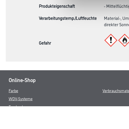
Produkteigenschaft
- Mittelflüchti
Verarbeitungstemp./Luftfeuchte
Material-, Um
direkter Sonn
Gefahr
Online-Shop
Farbe
Verbrauchsmate
WDV-Systeme
Trockenbau
Putze- und Spachtelmassen
Bodenbeläge