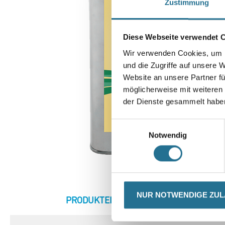
Zustimmung
Diese Webseite verwendet 
Wir verwenden Cookies, um I
und die Zugriffe auf unsere 
Website an unsere Partner fü
möglicherweise mit weiteren
der Dienste gesammelt habe
Einwilligungsauswahl
Notwendig
NUR NOTWENDIGE ZU
CURRENT
PRODUKTEIGENSCHAFTEN
ZU
TAB: