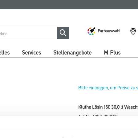
Farbauswahl
lles
Services
Stellenangebote
M-Plus
Bitte einloggen, um Preise zu
Kluthe Lösin 160 30,0 lt Wasc
Art-Nr.:
1008-000169
Reinigungs- und Waschverdünn