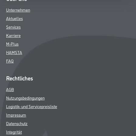
DATENBLÄTTER
SPEZIFIKATIONEN
Online-Shop
Farbe
WDV-Systeme
Trockenbau
Putze- und Spachtelmassen
Bodenbeläge
Wand- & Deckenbeläge
Werkzeug & Maschinen
Verbrauchsmaterialien
Über uns