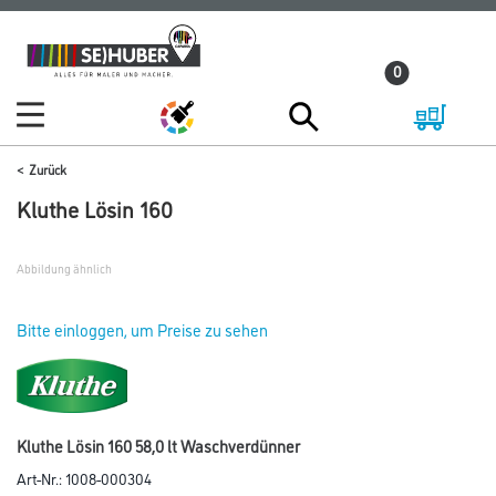
Zum
Zum
Inhalt
Navigationsmenü
0
springen
springen
Zurück
Kluthe Lösin 160