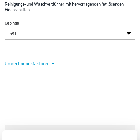
Abbildung ähnlich
Bitte einloggen, um Preise zu sehen
Kluthe Lösin 160 58,0 lt Waschverdünner
Art-Nr.:
1008-000304