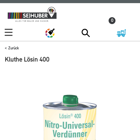
Zum
Zum
Inhalt
Navigationsmenü
0
springen
springen
Zurück
Kluthe Lösin 400