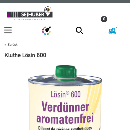
Zum
Zum
Inhalt
Navigationsmenü
0
springen
springen
Zurück
Kluthe Lösin 600