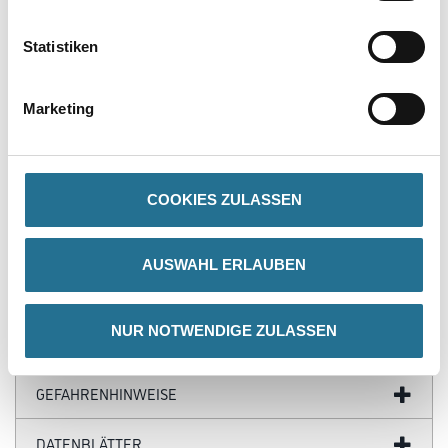
Produkteigenschaft
- Langsamflüchtig
Statistiken
Verarbeitungstemp./Luftfeuchte
Material-, Umluft- und Untergrundtemperatur mindestens 5°C.
Marketing
Nicht bei extrem hoher Luftfeuchtigkeit (Nebelnässe), Regen oder
bei
direkter Sonneneinstrahlung verarbeiten. Vorsicht bei Gefahr von
Nachtfrost.
COOKIES ZULASSEN
Gefahr
AUSWAHL ERLAUBEN
NUR NOTWENDIGE ZULASSEN
ZUSATZINFOS
GEFAHRENHINWEISE
DATENBLÄTTER