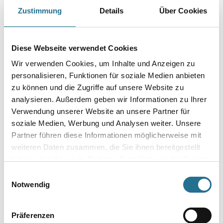
Produkteigenschaft
Zustimmung
Details
Über Cookies
- Langsamflüchtig
Verarbeitungstemp./Luftfeuchte
Diese Webseite verwendet Cookies
Material-, Umluft- und Untergrundtemperatur mindestens 5°C.
Nicht bei extrem hoher Luftfeuchtigkeit (Nebelnässe), Regen oder
Wir verwenden Cookies, um Inhalte und Anzeigen zu
bei
direkter Sonneneinstrahlung verarbeiten. Vorsicht bei Gefahr von
personalisieren, Funktionen für soziale Medien anbieten
Nachtfrost.
zu können und die Zugriffe auf unsere Website zu
analysieren. Außerdem geben wir Informationen zu Ihrer
Gefahr
Verwendung unserer Website an unsere Partner für
soziale Medien, Werbung und Analysen weiter. Unsere
Partner führen diese Informationen möglicherweise mit
weiteren Daten zusammen, die Sie ihnen bereitgestellt
haben oder die sie im Rahmen Ihrer Nutzung der Dienste
ZUSATZINFOS
gesammelt haben.
Einwilligungsauswahl
Notwendig
GEFAHRENHINWEISE
Präferenzen
DATENBLÄTTER