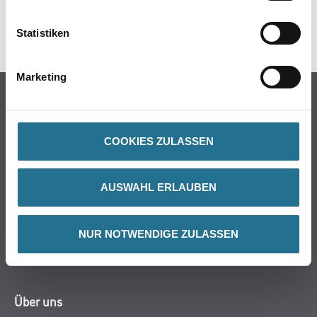
SPEZIFIKATIONEN
Statistiken
Marketing
Online-Shop
Farbe
WDV-Systeme
COOKIES ZULASSEN
Trockenbau
Putze- und Spachtelmassen
AUSWAHL ERLAUBEN
Bodenbeläge
Wand- & Deckenbeläge
NUR NOTWENDIGE ZULASSEN
Werkzeug & Maschinen
Verbrauchsmaterialien
Über uns