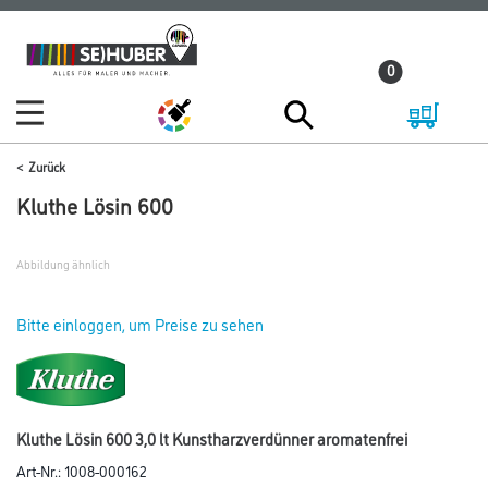
Zum
Zum
Inhalt
Navigationsmenü
0
springen
springen
Zurück
Kluthe Lösin 600
Abbildung ähnlich
Bitte einloggen, um Preise zu sehen
Kluthe Lösin 600 3,0 lt Kunstharzverdünner aromatenfrei
Art-Nr.:
1008-000162