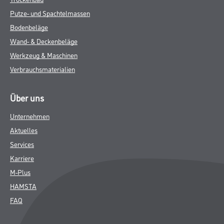
ZUSATZINFOS
GEFAHRENHINWEISE
DATENBLÄTTER
SPEZIFIKATIONEN
Online-Shop
Farbe
WDV-Systeme
Trockenbau