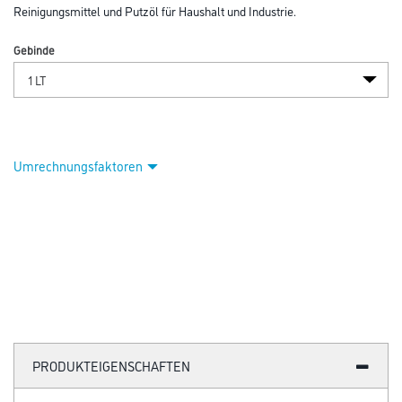
Abbildung ähnlich
Bitte einloggen, um Preise zu sehen
Kluthe Petroleum A III 1,0 lt
Art-Nr.:
1008-000102