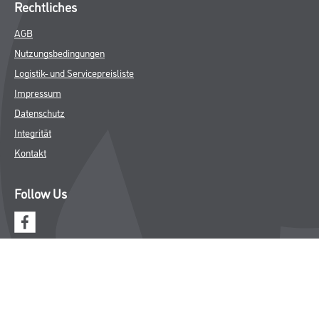
Putze- und Spachtelmassen
Bodenbeläge
Wand- & Deckenbeläge
Werkzeug & Maschinen
Verbrauchsmaterialien
Über uns
Unternehmen
Aktuelles
Services
Karriere
M-Plus
HAMSTA
FAQ