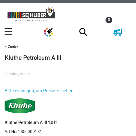
Zum
Zum
Inhalt
Navigationsmenü
0
springen
springen
Zurück
Kluthe Petroleum A III