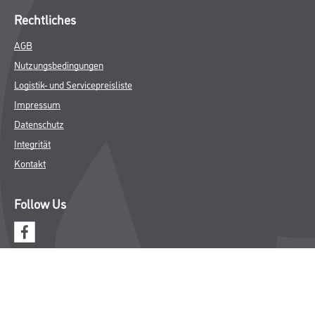
Rechtliches
AGB
Nutzungsbedingungen
Logistik- und Servicepreisliste
Impressum
Datenschutz
Integrität
Kontakt
Follow Us
© Copyright CMS Dienstleistungs-Gesellschaft
* NUR FÜR GEWERBLICHE KUNDEN. ALLE ANGEGEBENEN PREISE
SIND ZZGL. GESETZLICHER MWST.
**Punktestand wird innerhalb mehrerer Wochen aktualisiert.