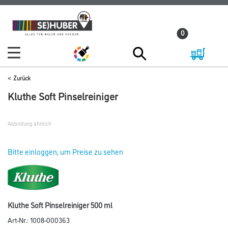
Zum
Zum
Inhalt
Navigationsmenü
0
springen
springen
Zurück
Kluthe Soft Pinselreiniger
Abbildung ähnlich
Bitte einloggen, um Preise zu sehen
Kluthe Soft Pinselreiniger 500 ml
Art-Nr.:
1008-000363