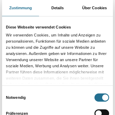
Zustimmung
Details
Über Cookies
Produkteigenschaft
- Geruchsmild
Verarbeitungstemp./Luftfeuchte
Diese Webseite verwendet Cookies
Material-, Umluft- und Untergrundtemperatur mindestens 5°C.
Nicht bei extrem hoher Luftfeuchtigkeit (Nebelnässe), Regen oder
Wir verwenden Cookies, um Inhalte und Anzeigen zu
bei
personalisieren, Funktionen für soziale Medien anbieten
direkter Sonneneinstrahlung verarbeiten. Vorsicht bei Gefahr von
zu können und die Zugriffe auf unsere Website zu
Nachtfrost.
analysieren. Außerdem geben wir Informationen zu Ihrer
Verarbeitungszeit
Verwendung unserer Website an unsere Partner für
- Staubtrocken ca. 30 Min.
soziale Medien, Werbung und Analysen weiter. Unsere
- Grifffest ca. 1 Std.
Partner führen diese Informationen möglicherweise mit
- Überstreichbar ca. 5 - 6 Std.
weiteren Daten zusammen, die Sie ihnen bereitgestellt
Bei 23°C und 50% rel. Luftfeuchtigkeit. Bei kühler, feuchter
haben oder die sie im Rahmen Ihrer Nutzung der Dienste
Witterung entsprechend längere Trockenzeit einhalten.
gesammelt haben.
Einwilligungsauswahl
Notwendig
Verbrauch
120 ml
Präferenzen