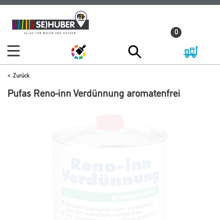
Zum
Zum
Inhalt
Navigationsmenü
0
springen
springen
Zurück
Pufas Reno-inn Verdünnung aromatenfrei