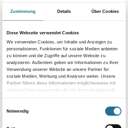
Farbtonbezeichnung
Zustimmung
Details
Über Cookies
Gebinde
Diese Webseite verwendet Cookies
Wir verwenden Cookies, um Inhalte und Anzeigen zu
personalisieren, Funktionen für soziale Medien anbieten
zu können und die Zugriffe auf unsere Website zu
analysieren. Außerdem geben wir Informationen zu Ihrer
Umrechnungsfaktoren
Verwendung unserer Website an unsere Partner für
soziale Medien, Werbung und Analysen weiter. Unsere
Partner führen diese Informationen möglicherweise mit
weiteren Daten zusammen, die Sie ihnen bereitgestellt
haben oder die sie im Rahmen Ihrer Nutzung der Dienste
gesammelt haben.
Einwilligungsauswahl
Notwendig
PRODUKTEIGENSCHAFTEN