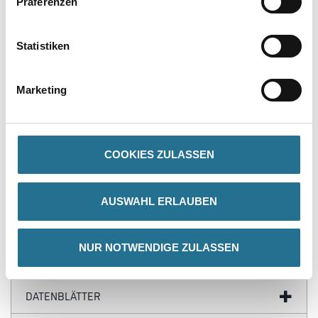
Präferenzen
Produkteigenschaft
Statistiken
- Verdünnung zur Einstellung der Verarbeitungskonsistenz
lösungsmittelhaltiger, geruchsarmer Farb- und Lacksysteme
- Geruchsarm
- Aromatenfrei
Marketing
- Besonders geeignet für Schnell-Renovierfarbe
Achtung
COOKIES ZULASSEN
AUSWAHL ERLAUBEN
ZUSATZINFOS
NUR NOTWENDIGE ZULASSEN
GEFAHRENHINWEISE
DATENBLÄTTER