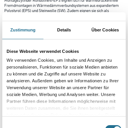
Fremdmontagen in Wärmedämmverbundsystemen aus expandiertem
Polystyrol (EPS) und Steinwolle (SW). Zudem eignen sie sich als
Druckunterlage für mittelschwere Lasten. Montagezylinder
Rondoline®-EPS sind formgeschäumte Zylinder aus EPS mit hohem
Raumgewicht. Sie sind in zwei verschiedenen Durchmessern
Zustimmung
Details
Über Cookies
erhältlich. Für die Verschraubung in die Montagezylinder Rondoline®-
EPS eignen sich Holz- oder Blechschrauben, sowie solche mit
zylindrischem Gewinde und grosser Steigung (Rahmenschrauben).
Diese Webseite verwendet Cookies
Höhe in millimeter
Wir verwenden Cookies, um Inhalte und Anzeigen zu
personalisieren, Funktionen für soziale Medien anbieten
zu können und die Zugriffe auf unsere Website zu
Durchmesser in millimeter
analysieren. Außerdem geben wir Informationen zu Ihrer
Verwendung unserer Website an unsere Partner für
soziale Medien, Werbung und Analysen weiter. Unsere
Partner führen diese Informationen möglicherweise mit
Umrechnungsfaktoren
weiteren Daten zusammen, die Sie ihnen bereitgestellt
haben oder die sie im Rahmen Ihrer Nutzung der Dienste
gesammelt haben.
Einwilligungsauswahl