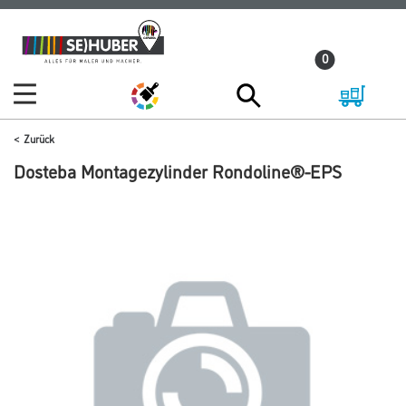
Zum
Zum
Inhalt
Navigationsmenü
0
springen
springen
Zurück
Dosteba Montagezylinder Rondoline®-EPS