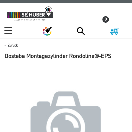
Zum
Zum
Inhalt
Navigationsmenü
0
springen
springen
Zurück
Dosteba Montagezylinder Rondoline®-EPS