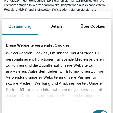
Fremdmontagen in Wärmedämmverbundsystemen aus expandiertem
Polystyrol (EPS) und Steinwolle (SW). Zudem eignen sie sich als
Druckunterlage für mittelschwere Lasten. Montagezylinder
Rondoline®-EPS sind formgeschäumte Zylinder aus EPS mit hohem
Raumgewicht. Sie sind in zwei verschiedenen Durchmessern
Zustimmung
Details
Über Cookies
erhältlich. Für die Verschraubung in die Montagezylinder Rondoline®-
EPS eignen sich Holz- oder Blechschrauben, sowie solche mit
zylindrischem Gewinde und grosser Steigung (Rahmenschrauben).
Diese Webseite verwendet Cookies
Höhe in millimeter
Wir verwenden Cookies, um Inhalte und Anzeigen zu
personalisieren, Funktionen für soziale Medien anbieten
zu können und die Zugriffe auf unsere Website zu
Durchmesser in millimeter
analysieren. Außerdem geben wir Informationen zu Ihrer
Verwendung unserer Website an unsere Partner für
soziale Medien, Werbung und Analysen weiter. Unsere
Partner führen diese Informationen möglicherweise mit
Umrechnungsfaktoren
weiteren Daten zusammen, die Sie ihnen bereitgestellt
haben oder die sie im Rahmen Ihrer Nutzung der Dienste
gesammelt haben.
Einwilligungsauswahl