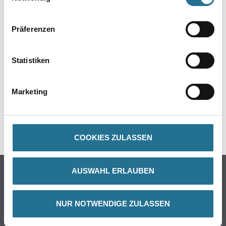
PRODUKTEIGENSCHAFTEN
Präferenzen
ZUSATZINFOS
Statistiken
GEFAHRENHINWEISE
Marketing
DATENBLÄTTER
SPEZIFIKATIONEN
COOKIES ZULASSEN
Online-Shop
AUSWAHL ERLAUBEN
Farbe
WDV-Systeme
NUR NOTWENDIGE ZULASSEN
Trockenbau