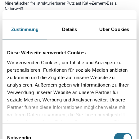
Mineralischer, frei strukturierbarer Putz auf Kalk-Zement-Basis,
Naturweiß.
Gebinde
Zustimmung
Details
Über Cookies
Variante
Diese Webseite verwendet Cookies
Wir verwenden Cookies, um Inhalte und Anzeigen zu
personalisieren, Funktionen für soziale Medien anbieten
zu können und die Zugriffe auf unsere Website zu
analysieren. Außerdem geben wir Informationen zu Ihrer
Umrechnungsfaktoren
Verwendung unserer Website an unsere Partner für
soziale Medien, Werbung und Analysen weiter. Unsere
Partner führen diese Informationen möglicherweise mit
weiteren Daten zusammen, die Sie ihnen bereitgestellt
haben oder die sie im Rahmen Ihrer Nutzung der Dienste
gesammelt haben.
Einwilligungsauswahl
Notwendig