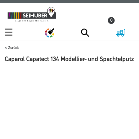
Zum
Zum
Inhalt
Navigationsmenü
0
springen
springen
Zurück
Caparol Capatect 134 Modellier- und Spachtelputz