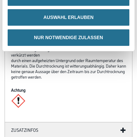
Für einen ausreichenden Trocknungsfortschritt muss eine
hinreichende Luftbewegung vorhanden sein. Je kühler die
Temperatur und
AUSWAHL ERLAUBEN
je höher die Luftfeuchtigkeit, desto länger dauert dieser Prozess.
Eine Überarbeitung darf erst nach vollständiger
Durchtrocknung erfolgen. Nicht bei Temperaturen über +15 °C
NUR NOTWENDIGE ZULASSEN
bzw. bei direkter Sonneneinstrahlung arbeiten, da das Material
hierbei zu schnell eine Haut bildet und dadurch eine
Strukturierung unmöglich wird. Die Offenzeit kann weiterhin
verkürzt werden
durch einen aufgeheizten Untergrund oder Raumtemperatur des
Materials. Die Durchtrocknung ist witterungsabhängig. Daher kann
keine genaue Aussage über den Zeitraum bis zur Durchtrocknung
getroffen werden.
Achtung
ZUSATZINFOS