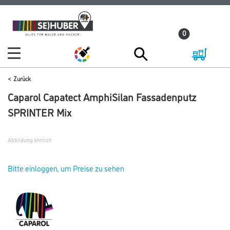
Zum
Zum
Inhalt
Navigationsmenü
0
springen
springen
Zurück
Caparol Capatect AmphiSilan Fassadenputz
SPRINTER Mix
Abbildung ähnlich
Bitte einloggen, um Preise zu sehen