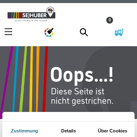
Zum
Zum
Inhalt
Navigationsmenü
0
springen
springen
Zustimmung
Details
Über Cookies