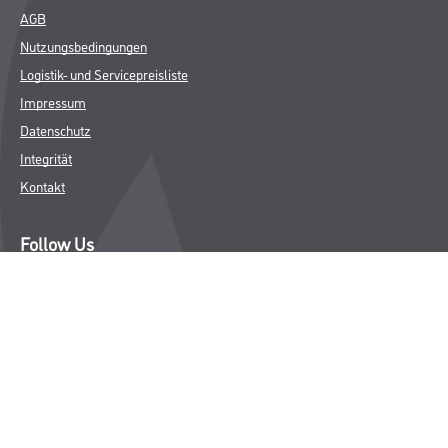
AGB
Nutzungsbedingungen
Logistik- und Servicepreisliste
Impressum
Datenschutz
Integrität
Kontakt
Follow Us
© Copyright CMS Dienstleistungs-Gesellschaft
* NUR FÜR GEWERBLICHE KUNDEN. ALLE ANGEGEBENEN PREISE
SIND ZZGL. GESETZLICHER MWST.
**Punktestand wird innerhalb mehrerer Wochen aktualisiert.