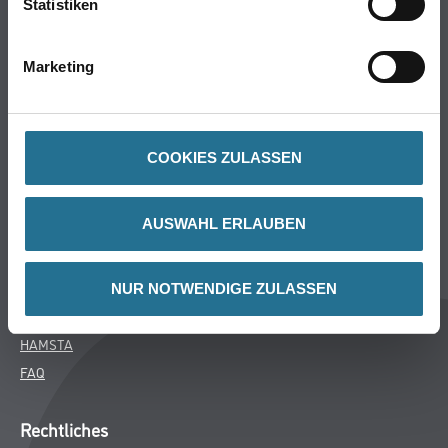
Statistiken
Bodenbeläge
Wand- & Deckenbeläge
Marketing
Werkzeug & Maschinen
Verbrauchsmaterialien
COOKIES ZULASSEN
Über uns
Unternehmen
AUSWAHL ERLAUBEN
Aktuelles
Services
Karriere
NUR NOTWENDIGE ZULASSEN
M-Plus
HAMSTA
FAQ
Rechtliches