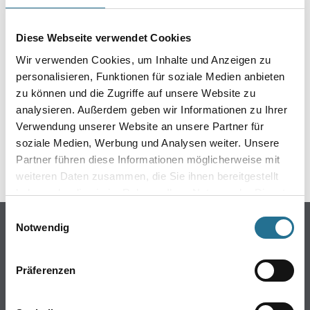
EIN KLEINER ZWISCHENFALL
IST AUFGETRETEN
Diese Webseite verwendet Cookies
Wir verwenden Cookies, um Inhalte und Anzeigen zu
Keine Sorge, wir pinseln schon an der Lösung und
personalisieren, Funktionen für soziale Medien anbieten
werden das Problem so schnell wie möglich beheben.
zu können und die Zugriffe auf unsere Website zu
Erkunden Sie in der Zwischenzeit unseren Online-Shop
analysieren. Außerdem geben wir Informationen zu Ihrer
und lassen Sie sich inspirieren.
Verwendung unserer Website an unsere Partner für
soziale Medien, Werbung und Analysen weiter. Unsere
ZURÜCK ZUM ONLINE-SHOP
Partner führen diese Informationen möglicherweise mit
weiteren Daten zusammen, die Sie ihnen bereitgestellt
haben oder die sie im Rahmen Ihrer Nutzung der Dienste
gesammelt haben.
Einwilligungsauswahl
Online-Shop
Notwendig
Farbe
WDV-Systeme
Präferenzen
Trockenbau
Putze- und Spachtelmassen