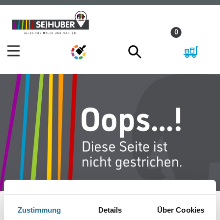
Zum
Zum
Inhalt
Navigationsmenü
0
springen
springen
Zustimmung
Details
Über Cookies