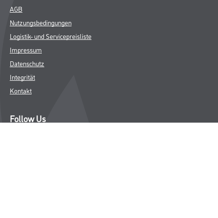
AGB
Nutzungsbedingungen
Logistik- und Servicepreisliste
Impressum
Datenschutz
Integrität
Kontakt
Follow Us
© Copyright CMS Dienstleistungs-Gesellschaft
* NUR FÜR GEWERBLICHE KUNDEN. ALLE ANGEGEBENEN PREISE
SIND ZZGL. GESETZLICHER MWST.
**Punktestand wird innerhalb mehrerer Wochen aktualisiert.