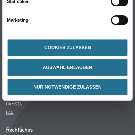
Statistiken
Bodenbeläge
Wand- & Deckenbeläge
Marketing
Werkzeug & Maschinen
Verbrauchsmaterialien
COOKIES ZULASSEN
Über uns
Unternehmen
AUSWAHL ERLAUBEN
Aktuelles
Services
Karriere
NUR NOTWENDIGE ZULASSEN
M-Plus
HAMSTA
FAQ
Rechtliches