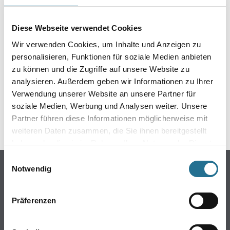
EIN KLEINER ZWISCHENFALL
IST AUFGETRETEN
Diese Webseite verwendet Cookies
Wir verwenden Cookies, um Inhalte und Anzeigen zu
Keine Sorge, wir pinseln schon an der Lösung und
personalisieren, Funktionen für soziale Medien anbieten
werden das Problem so schnell wie möglich beheben.
zu können und die Zugriffe auf unsere Website zu
Erkunden Sie in der Zwischenzeit unseren Online-Shop
analysieren. Außerdem geben wir Informationen zu Ihrer
und lassen Sie sich inspirieren.
Verwendung unserer Website an unsere Partner für
soziale Medien, Werbung und Analysen weiter. Unsere
ZURÜCK ZUM ONLINE-SHOP
Partner führen diese Informationen möglicherweise mit
weiteren Daten zusammen, die Sie ihnen bereitgestellt
haben oder die sie im Rahmen Ihrer Nutzung der Dienste
gesammelt haben.
Einwilligungsauswahl
Online-Shop
Notwendig
Farbe
WDV-Systeme
Präferenzen
Trockenbau
Putze- und Spachtelmassen