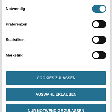
gesammelt haben.
Einwilligungsauswahl
Notwendig
Präferenzen
Statistiken
PRODUKTEIGENSCHAFTEN
Marketing
Produkteigenschaft
- Schiebefest
- Alkalibeständig
- Weichmacherfrei
- Kante geschnitten
COOKIES ZULASSEN
- Lichte Maschenweite: 5,5 x 5,0 mm
Verbrauch
AUSWAHL ERLAUBEN
1,0 m²/m²
NUR NOTWENDIGE ZULASSEN