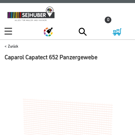
Zum
Zum
Inhalt
Navigationsmenü
0
springen
springen
Zurück
Caparol Capatect 652 Panzergewebe