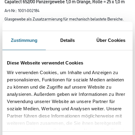
Capatect 652/00 Panzergewebe 1,0 m Orange, Rolle = 25 x 1,0 m
Art-Nr.:
1001-002184
Glasgewebe als Zusatzarmierung für mechanisch belastete Bereiche.
- Maschenweite: ca. 5,5 x 5 mm
Farbtonbezeichnung
Zustimmung
Details
Über Cookies
Länge in centimeter
Diese Webseite verwendet Cookies
Wir verwenden Cookies, um Inhalte und Anzeigen zu
personalisieren, Funktionen für soziale Medien anbieten
Gebinde
zu können und die Zugriffe auf unsere Website zu
analysieren. Außerdem geben wir Informationen zu Ihrer
Verwendung unserer Website an unsere Partner für
soziale Medien, Werbung und Analysen weiter. Unsere
Partner führen diese Informationen möglicherweise mit
Umrechnungsfaktoren
weiteren Daten zusammen, die Sie ihnen bereitgestellt
haben oder die sie im Rahmen Ihrer Nutzung der Dienste