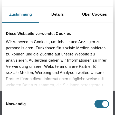
Zustimmung
Details
Über Cookies
PRODUKTEIGENSCHAFTEN
Diese Webseite verwendet Cookies
Wir verwenden Cookies, um Inhalte und Anzeigen zu
personalisieren, Funktionen für soziale Medien anbieten
ZUSATZINFOS
zu können und die Zugriffe auf unsere Website zu
analysieren. Außerdem geben wir Informationen zu Ihrer
GEFAHRENHINWEISE
Verwendung unserer Website an unsere Partner für
soziale Medien, Werbung und Analysen weiter. Unsere
SPEZIFIKATIONEN
Partner führen diese Informationen möglicherweise mit
weiteren Daten zusammen, die Sie ihnen bereitgestellt
haben oder die sie im Rahmen Ihrer Nutzung der Dienste
gesammelt haben.
Online-Shop
Einwilligungsauswahl
Notwendig
Farbe