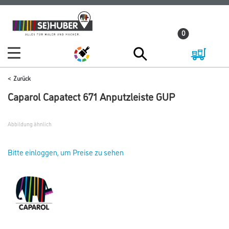
Zum
Zum
Inhalt
Navigationsmenü
0
springen
springen
Zurück
Caparol Capatect 671 Anputzleiste GUP
Abbildung ähnlich
Bitte einloggen, um Preise zu sehen