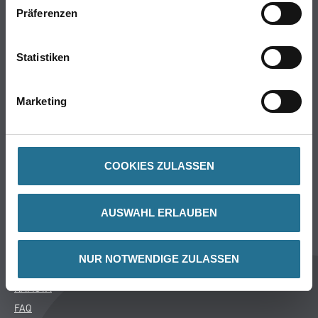
WDV-Systeme
Präferenzen
Trockenbau
Putze- und Spachtelmassen
Statistiken
Bodenbeläge
Wand- & Deckenbeläge
Werkzeug & Maschinen
Marketing
Verbrauchsmaterialien
Über uns
COOKIES ZULASSEN
Unternehmen
Aktuelles
AUSWAHL ERLAUBEN
Services
Karriere
NUR NOTWENDIGE ZULASSEN
M-Plus
HAMSTA
FAQ