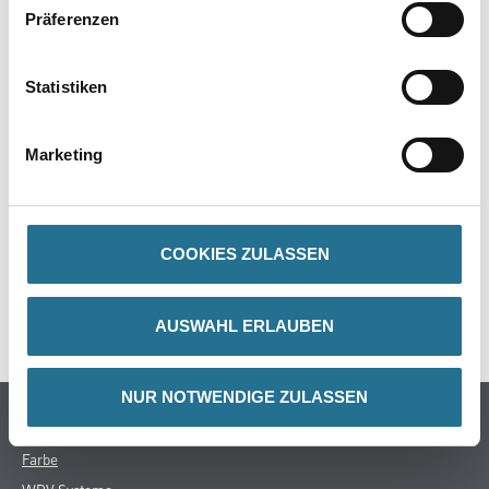
Präferenzen
PRODUKTEIGENSCHAFTEN
Statistiken
Marketing
ZUSATZINFOS
COOKIES ZULASSEN
GEFAHRENHINWEISE
SPEZIFIKATIONEN
AUSWAHL ERLAUBEN
NUR NOTWENDIGE ZULASSEN
Online-Shop
Farbe
WDV-Systeme