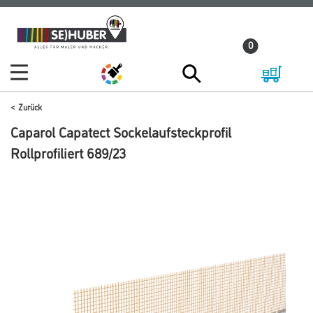
Zum
Zum
Inhalt
Navigationsmenü
0
springen
springen
Zurück
Caparol Capatect Sockelaufsteckprofil
Rollprofiliert 689/23