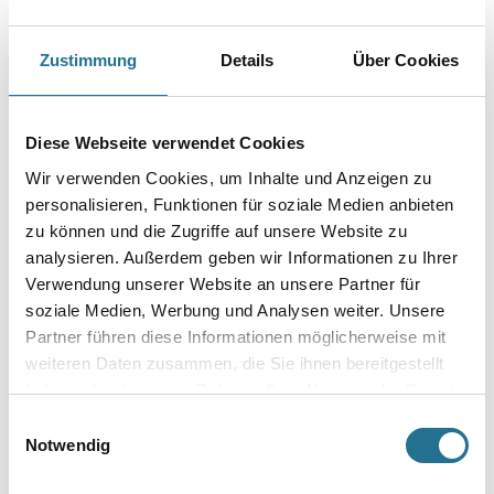
Capatect 689/23 Sockelaufsteckprofil rollprofiliert 1 Rolle = 50 m
Zustimmung
Details
Über Cookies
Art-Nr.:
1001-014115
Kunststoffprofil auf der Rolle zum stoßfreien Aufstecken auf die
rollprofilierte Capatect Sockelschiene Alu blank 6689. Für
Putzdicke ca. 6 mm.
Diese Webseite verwendet Cookies
Wir verwenden Cookies, um Inhalte und Anzeigen zu
Gebinde
personalisieren, Funktionen für soziale Medien anbieten
zu können und die Zugriffe auf unsere Website zu
analysieren. Außerdem geben wir Informationen zu Ihrer
Verwendung unserer Website an unsere Partner für
soziale Medien, Werbung und Analysen weiter. Unsere
Umrechnungsfaktoren
Partner führen diese Informationen möglicherweise mit
weiteren Daten zusammen, die Sie ihnen bereitgestellt
haben oder die sie im Rahmen Ihrer Nutzung der Dienste
gesammelt haben.
Einwilligungsauswahl
Notwendig