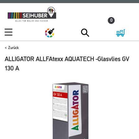
Zum
Zum
Inhalt
Navigationsmenü
0
springen
springen
Zurück
ALLIGATOR ALLFAtexx AQUATECH -Glasvlies GV
130 A