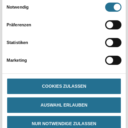
Einwilligungsauswahl
Notwendig
Präferenzen
Statistiken
PRODUKTEIGENSCHAFTEN
Marketing
Produkteigenschaft
- Rationelle Verarbeitung
- Kosten- und Zeitersparnis
- Kein Klebereinsatz notwendig
- Gleichmäßige Klebkraft
COOKIES ZULASSEN
- Hochwertige, edle Flächen
- Schadstofffrei gem. Zulassung
- Egalisation unterschiedlicher Untergründe
- Vorbeschichtet
AUSWAHL ERLAUBEN
- Leichte Faserstruktur sichtbar
- Bei Renovierung direkt überarbeitbar
NUR NOTWENDIGE ZULASSEN