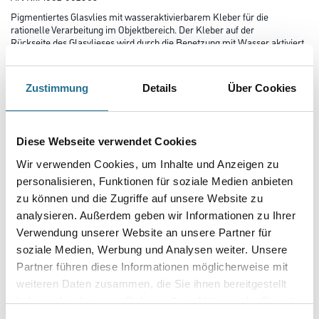
Pigmentiertes Glasvlies mit wasseraktivierbarem Kleber für die
rationelle Verarbeitung im Objektbereich. Der Kleber auf der
Rückseite des Glasvlieses wird durch die Benetzung mit Wasser aktiviert.
Länge in centimeter
Zustimmung
Details
Über Cookies
Breite in centimeter
Diese Webseite verwendet Cookies
Wir verwenden Cookies, um Inhalte und Anzeigen zu
personalisieren, Funktionen für soziale Medien anbieten
Gebinde
zu können und die Zugriffe auf unsere Website zu
analysieren. Außerdem geben wir Informationen zu Ihrer
Verwendung unserer Website an unsere Partner für
soziale Medien, Werbung und Analysen weiter. Unsere
Partner führen diese Informationen möglicherweise mit
Umrechnungsfaktoren
weiteren Daten zusammen, die Sie ihnen bereitgestellt
haben oder die sie im Rahmen Ihrer Nutzung der Dienste
gesammelt haben.