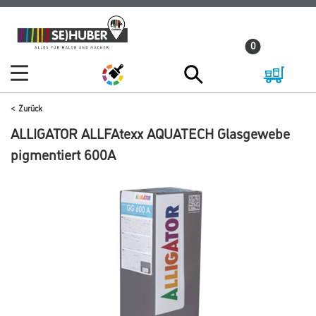
Zum
Zum
Inhalt
Navigationsmenü
0
springen
springen
Zurück
ALLIGATOR ALLFAtexx AQUATECH Glasgewebe
pigmentiert 600A