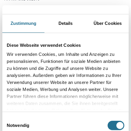
Pigmentiertes Aquatech Glasdekogewebe mit wasseraktivierbarem
Kleber für die rationelle Verarbeitung im Objektbereich. Der
Kleber auf der Rückseite des Glasgewebes wird durch die Benetzung mit
Wasser aktiviert.
Zustimmung
Details
Über Cookies
Länge in centimeter
Diese Webseite verwendet Cookies
Wir verwenden Cookies, um Inhalte und Anzeigen zu
Breite in centimeter
personalisieren, Funktionen für soziale Medien anbieten
zu können und die Zugriffe auf unsere Website zu
analysieren. Außerdem geben wir Informationen zu Ihrer
Gebinde
Verwendung unserer Website an unsere Partner für
soziale Medien, Werbung und Analysen weiter. Unsere
Partner führen diese Informationen möglicherweise mit
weiteren Daten zusammen, die Sie ihnen bereitgestellt
haben oder die sie im Rahmen Ihrer Nutzung der Dienste
gesammelt haben.
Einwilligungsauswahl
Notwendig