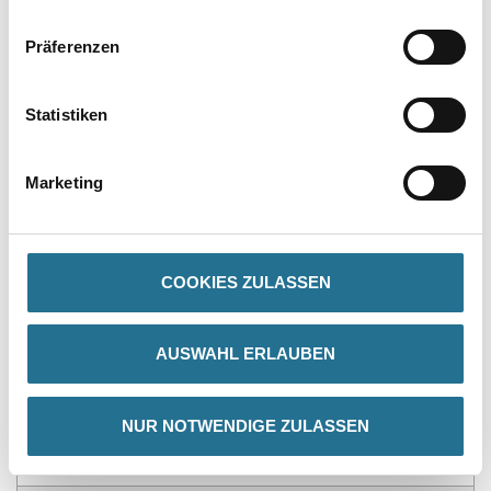
Präferenzen
Statistiken
PRODUKTEIGENSCHAFTEN
Marketing
Produkteigenschaft
- Rationelle Verarbeitung
- Kosten- und Zeitersparnis
- Kein Klebereinsatz notwendig
- Gleichmäßige Klebkraft
COOKIES ZULASSEN
- Hochwertige, edle Flächen
- Schadstofffrei gem. Zulassung
- Egalisation unterschiedlicher Untergründe
AUSWAHL ERLAUBEN
- Vorbeschichtet
- Leichte Faserstruktur sichtbar
- Bei Renovierung direkt überarbeitbar
NUR NOTWENDIGE ZULASSEN