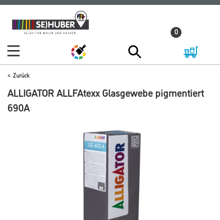
Zum
Zum
Inhalt
Navigationsmenü
0
springen
springen
Zurück
ALLIGATOR ALLFAtexx Glasgewebe pigmentiert
690A