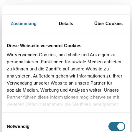
Pigmentiertes Aquatech Glasdekogewebe mit wasseraktivierbarem
Kleber für die rationelle Verarbeitung im Objektbereich. Der
Kleber auf der Rückseite des Glasgewebes wird durch die Benetzung mit
Wasser aktiviert.
Zustimmung
Details
Über Cookies
Länge in centimeter
Diese Webseite verwendet Cookies
Wir verwenden Cookies, um Inhalte und Anzeigen zu
Breite in centimeter
personalisieren, Funktionen für soziale Medien anbieten
zu können und die Zugriffe auf unsere Website zu
analysieren. Außerdem geben wir Informationen zu Ihrer
Gebinde
Verwendung unserer Website an unsere Partner für
soziale Medien, Werbung und Analysen weiter. Unsere
Partner führen diese Informationen möglicherweise mit
weiteren Daten zusammen, die Sie ihnen bereitgestellt
haben oder die sie im Rahmen Ihrer Nutzung der Dienste
gesammelt haben.
Einwilligungsauswahl
Notwendig