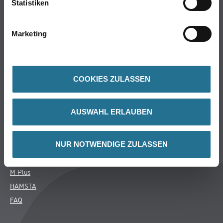
Statistiken
Putze- und Spachtelmassen
Bodenbeläge
Marketing
Wand- & Deckenbeläge
Werkzeug & Maschinen
Verbrauchsmaterialien
COOKIES ZULASSEN
Über uns
AUSWAHL ERLAUBEN
Unternehmen
Aktuelles
Services
NUR NOTWENDIGE ZULASSEN
Karriere
M-Plus
HAMSTA
FAQ