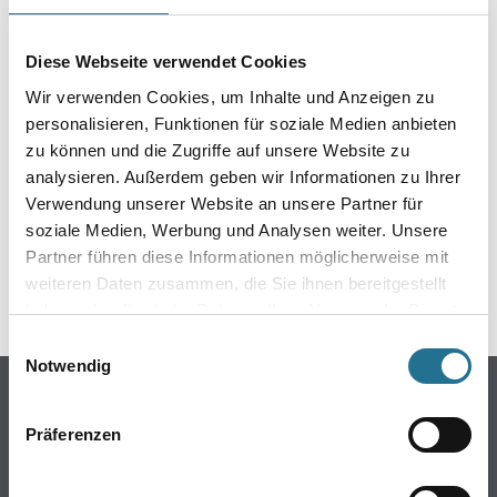
Produkteigenschaft
- Individuelle Wandgestaltung
Diese Webseite verwendet Cookies
- Langlebige Profiqualität
Wir verwenden Cookies, um Inhalte und Anzeigen zu
- Für den Privat- und Objektbereich
- Einfache Konfiguration
personalisieren, Funktionen für soziale Medien anbieten
zu können und die Zugriffe auf unsere Website zu
analysieren. Außerdem geben wir Informationen zu Ihrer
Verwendung unserer Website an unsere Partner für
soziale Medien, Werbung und Analysen weiter. Unsere
GEFAHRENHINWEISE
Partner führen diese Informationen möglicherweise mit
weiteren Daten zusammen, die Sie ihnen bereitgestellt
SPEZIFIKATIONEN
haben oder die sie im Rahmen Ihrer Nutzung der Dienste
gesammelt haben.
Einwilligungsauswahl
Notwendig
Online-Shop
Farbe
Präferenzen
WDV-Systeme
Trockenbau