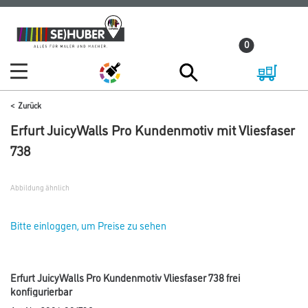
Zum
Zum
Inhalt
Navigationsmenü
0
springen
springen
Zurück
Erfurt JuicyWalls Pro Kundenmotiv mit Vliesfaser
738
Abbildung ähnlich
Bitte einloggen, um Preise zu sehen
Erfurt JuicyWalls Pro Kundenmotiv Vliesfaser 738 frei
konfigurierbar