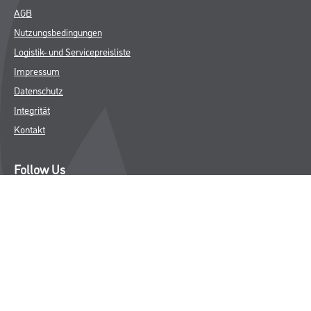
AGB
Nutzungsbedingungen
Logistik- und Servicepreisliste
Impressum
Datenschutz
Integrität
Kontakt
Follow Us
© Copyright CMS Dienstleistungs-Gesellschaft
* NUR FÜR GEWERBLICHE KUNDEN. ALLE ANGEGEBENEN PREISE
SIND ZZGL. GESETZLICHER MWST.
**Punktestand wird innerhalb mehrerer Wochen aktualisiert.