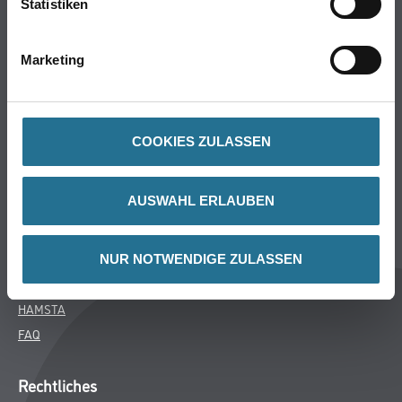
Statistiken
Bodenbeläge
Wand- & Deckenbeläge
Marketing
Werkzeug & Maschinen
Verbrauchsmaterialien
COOKIES ZULASSEN
Über uns
Unternehmen
AUSWAHL ERLAUBEN
Aktuelles
Services
Karriere
NUR NOTWENDIGE ZULASSEN
M-Plus
HAMSTA
FAQ
Rechtliches