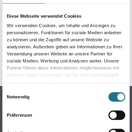
EIN KLEINER ZWISCHENFALL
IST AUFGETRETEN
Diese Webseite verwendet Cookies
Wir verwenden Cookies, um Inhalte und Anzeigen zu
Keine Sorge, wir pinseln schon an der Lösung und
personalisieren, Funktionen für soziale Medien anbieten
werden das Problem so schnell wie möglich beheben.
zu können und die Zugriffe auf unsere Website zu
Erkunden Sie in der Zwischenzeit unseren Online-Shop
analysieren. Außerdem geben wir Informationen zu Ihrer
und lassen Sie sich inspirieren.
Verwendung unserer Website an unsere Partner für
soziale Medien, Werbung und Analysen weiter. Unsere
ZURÜCK ZUM ONLINE-SHOP
Partner führen diese Informationen möglicherweise mit
weiteren Daten zusammen, die Sie ihnen bereitgestellt
haben oder die sie im Rahmen Ihrer Nutzung der Dienste
gesammelt haben.
Einwilligungsauswahl
Online-Shop
Notwendig
Farbe
WDV-Systeme
Präferenzen
Trockenbau
Putze- und Spachtelmassen