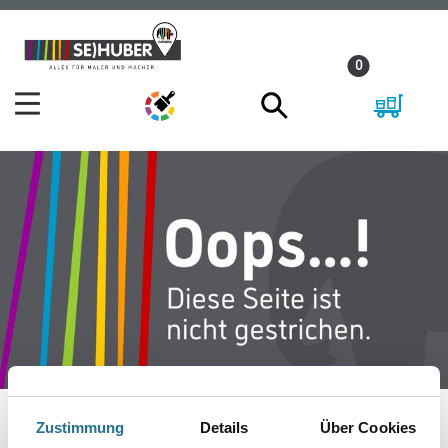
Zum
Zum
Inhalt
Navigationsmenü
0
springen
springen
Zustimmung
Details
Über Cookies