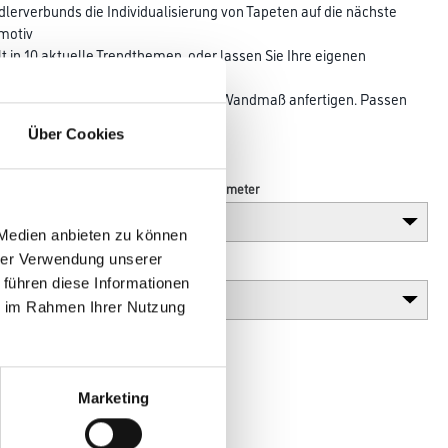
erverbunds die Individualisierung von Tapeten auf die nächste
smotiv
lt in 10 aktuelle Trendthemen, oder lassen Sie Ihre eigenen
ktapete
029-Tapeten lassen sich in jedem Wandmaß anfertigen. Passen
 genau auf
Über Cookies
Länge in centimeter
 Medien anbieten zu können
hrer Verwendung unserer
Gebinde
 führen diese Informationen
ie im Rahmen Ihrer Nutzung
Marketing