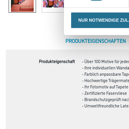
NUR NOTWENDIGE ZU
CURRENT
PRODUKTEIGENSCHAFTEN
TAB:
Produkteigenschaft
- Über 100 Motive für je
- Ihre individuellen Wa
- Farblich anpassbare Ta
- Hochwertige Trägermate
- Ihr Fotomotiv auf Tapete
- Zertifizierte Faservliese
- Brandschutzgeprüft na
- Umweltfreundliche Late