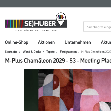
Zum
Zum
Inhalt
Navigationsmenü
springen
springen
Online-Shop
Aktionen
Unternehmen
Aktue
Startseite
Wand & Decke
Tapete
Fertigtapeten
M-Plus Chamäleon 2029 -
M-Plus Chamäleon 2029 - 83 - Meeting Plac