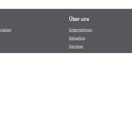
Über uns
rialien
Unternehmen
Aktuelles
Services
Karriere
M-Plus
HAMSTA
FAQ
© Copyright CMS Dienstleistungs-Gesellschaft
GEWERBLICHE KUNDEN. ALLE ANGEGEBENEN PREISE SIND ZZGL. GESETZL