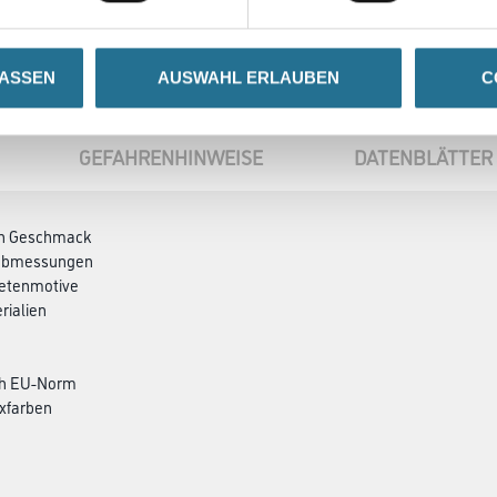
LASSEN
AUSWAHL ERLAUBEN
C
GEFAHRENHINWEISE
DATENBLÄTTER
den Geschmack
ndabmessungen
petenmotive
rialien
ch EU-Norm
xfarben