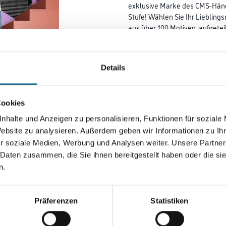
exklusive Marke des CMS-Händl
Stufe! Wählen Sie Ihr Liebling
aus über 100 Motiven, aufgetei
Lieblingsfotos als Digitaldruc
umsetzen! M-Plus Chamäleon 2
Sie so Ihre Digitaldrucktapete
Details
Ihre Wände an!
Farbtonbezeichnung
Cookies
nhalte und Anzeigen zu personalisieren, Funktionen für soziale
Website zu analysieren. Außerdem geben wir Informationen zu I
Breite in centimeter
r soziale Medien, Werbung und Analysen weiter. Unsere Partner
 Daten zusammen, die Sie ihnen bereitgestellt haben oder die s
n.
Umrechnungsfaktoren
Präferenzen
Statistiken