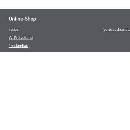
Online-Shop
Farbe
Verbrauchsmate
WDV-Systeme
Trockenbau
Putze- und Spachtelmassen
Bodenbeläge
Wand- & Deckenbeläge
Werkzeug & Maschinen
* NUR FÜR 