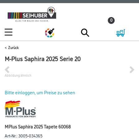
Zum
Zum
Inhalt
Navigationsmenü
0
springen
springen
Zurück
M-Plus Saphira 2025 Serie 20