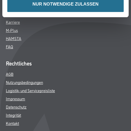
NUR NOTWENDIGE ZULASSEN
SPEZIFIKATIONEN
Online-Shop
Farbe
WDV-Systeme
Trockenbau
Putze- und Spachtelmassen
Bodenbeläge
Wand- & Deckenbeläge
Werkzeug & Maschinen
Verbrauchsmaterialien
Über uns
Unternehmen