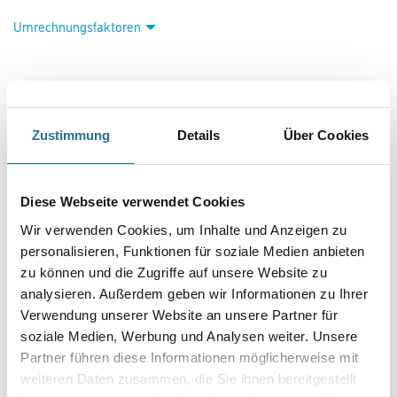
Die Kollektion Saphira 2025 beinhaltet einen aktuellen Dekor-Mix
hochwertiger Vliestapeten. Trendige florale Muster, klassische
Steindekore oder moderne graphische Strukturen werden aktuellen
Wohntrends in jeder Hinsicht gerecht.
Farbtonbezeichnung
Zustimmung
Details
Über Cookies
Länge in centimeter
Diese Webseite verwendet Cookies
Wir verwenden Cookies, um Inhalte und Anzeigen zu
Breite in centimeter
personalisieren, Funktionen für soziale Medien anbieten
zu können und die Zugriffe auf unsere Website zu
analysieren. Außerdem geben wir Informationen zu Ihrer
Gebinde
Verwendung unserer Website an unsere Partner für
soziale Medien, Werbung und Analysen weiter. Unsere
Partner führen diese Informationen möglicherweise mit
weiteren Daten zusammen, die Sie ihnen bereitgestellt