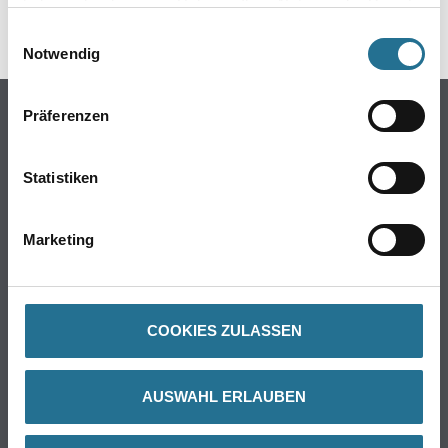
haben oder die sie im Rahmen Ihrer Nutzung der Dienste
Umrechnungsfaktoren
gesammelt haben.
Einwilligungsauswahl
Notwendig
Präferenzen
Statistiken
Marketing
PRODUKTEIGENSCHAFTEN
COOKIES ZULASSEN
GEFAHRENHINWEISE
AUSWAHL ERLAUBEN
DATENBLÄTTER