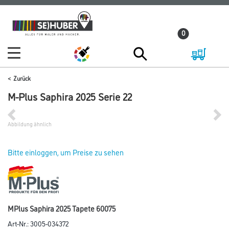
Zum
Zum
Inhalt
Navigationsmenü
0
springen
springen
Zurück
M-Plus Saphira 2025 Serie 22
Abbildung ähnlich
Bitte einloggen, um Preise zu sehen
MPlus Saphira 2025 Tapete 60075
Art-Nr.:
3005-034372