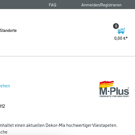
FAQ
Anmelden/Registrieren
0
Standorte
0,00 €
 sehen
012
inhaltet einen aktuellen Dekor-Mix hochwertiger Vliestapeten.
sche