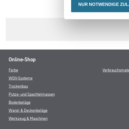
NUR NOTWENDIGE ZU
CURRENT
PRODUKTEIGENSCHAFTEN
TAB:
Online-Shop
Farbe
Verbrauchsmate
WDV-Systeme
Trockenbau
Putze- und Spachtelmassen
Bodenbeläge
Wand- & Deckenbeläge
Werkzeug & Maschinen