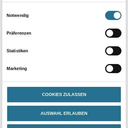
haben oder die sie im Rahmen Ihrer Nutzung der Dienste
Umrechnungsfaktoren
gesammelt haben.
Einwilligungsauswahl
Notwendig
Präferenzen
Statistiken
Marketing
PRODUKTEIGENSCHAFTEN
COOKIES ZULASSEN
GEFAHRENHINWEISE
AUSWAHL ERLAUBEN
DATENBLÄTTER