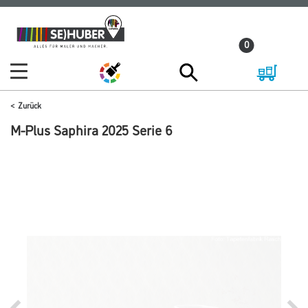
Zum
Zum
Inhalt
Navigationsmenü
0
springen
springen
Zurück
M-Plus Saphira 2025 Serie 6