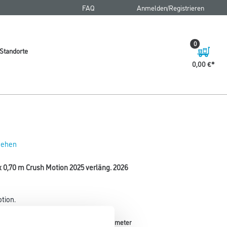
FAQ
Anmelden/Registrieren
0
Standorte
0,00 €
 sehen
x 0,70 m Crush Motion 2025 verläng. 2026
tion.
Länge in centimeter