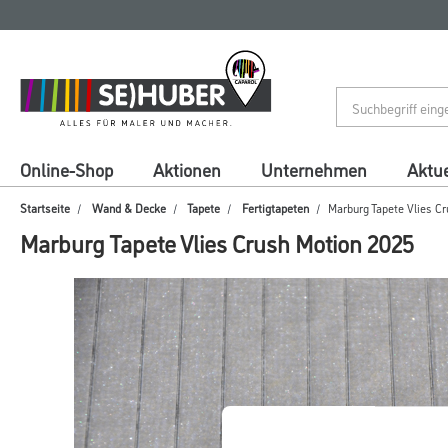
Zum
Zum
Inhalt
Navigationsmenü
springen
springen
Online-Shop
Aktionen
Unternehmen
Aktue
Startseite
Wand & Decke
Tapete
Fertigtapeten
Marburg Tapete Vlies C
Marburg Tapete Vlies Crush Motion 2025