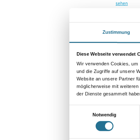
sehen
Zustimmung
Diese Webseite verwendet 
Wir verwenden Cookies, um I
und die Zugriffe auf unsere 
Website an unsere Partner fü
M-Plus Fein
möglicherweise mit weiteren
870101
der Dienste gesammelt habe
Einwilligungsauswahl
Bitte einlog
Notwendig
sehen