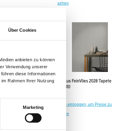
sehen
Über Cookies
 Medien anbieten zu können
hrer Verwendung unserer
 führen diese Informationen
 FeinVlies 2028 Tapete
M-Plus FeinVlies 2028 Tapete
ie im Rahmen Ihrer Nutzung
2
870510
einloggen, um Preise zu
Bitte einloggen, um Preise zu
Marketing
sehen