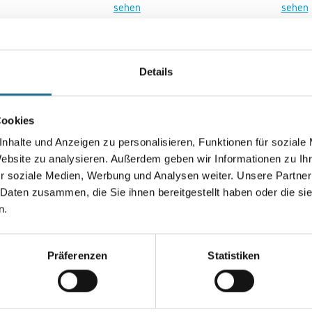
sehen
sehen
Details
Cookies
nhalte und Anzeigen zu personalisieren, Funktionen für soziale
Website zu analysieren. Außerdem geben wir Informationen zu I
r soziale Medien, Werbung und Analysen weiter. Unsere Partner
Vlies 2028 Tapete
M-Plus FeinVlies 2028 Tapete
M-Plus
 Daten zusammen, die Sie ihnen bereitgestellt haben oder die s
870104
87031
n.
gen, um Preise zu
Bitte einloggen, um Preise zu
Bitte 
Präferenzen
Statistiken
sehen
sehen