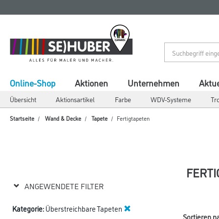
Zum
Zum
Inhalt
Navigationsmenü
springen
springen
Online-Shop
Aktionen
Unternehmen
Aktue
Übersicht
Aktionsartikel
Farbe
WDV-Systeme
Tr
Startseite
Wand & Decke
Tapete
Fertigtapeten
FERTI
ANGEWENDETE FILTER
Kategorie:
Überstreichbare Tapeten
Sortieren n